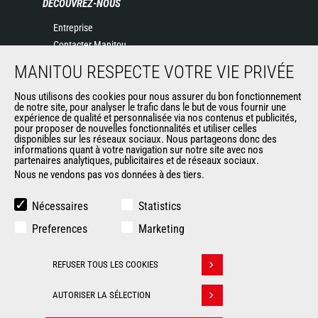
DÉCOUVREZ-NOUS
Entreprise
Contacter Manitou
Informations légales
MANITOU RESPECTE VOTRE VIE PRIVÉE
Politique de protection des données
Nous utilisons des cookies pour nous assurer du bon fonctionnement
Evénements
de notre site, pour analyser le trafic dans le but de vous fournir une
Actualités
expérience de qualité et personnalisée via nos contenus et publicités,
pour proposer de nouvelles fonctionnalités et utiliser celles
Historique
disponibles sur les réseaux sociaux. Nous partageons donc des
informations quant à votre navigation sur notre site avec nos
partenaires analytiques, publicitaires et de réseaux sociaux.
Nous ne vendons pas vos données à des tiers.
AUTRES SITES DU GROUPE
Manitou Group
Nécessaires
Statistics
Carrières
Preferences
Marketing
Used Manitou Machines
RMI Manitou
REFUSER TOUS LES COOKIES
Gehl
Retirer son consentement
Manitou Group Attachments
AUTORISER LA SÉLECTION