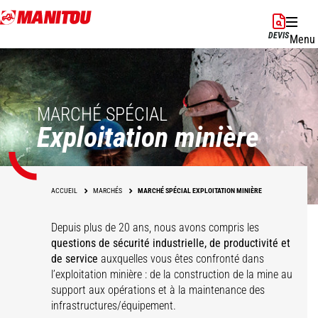
Aller
au
DEVIS
Menu
contenu
principal
MARCHÉ SPÉCIAL
Exploitation minière
ACCUEIL
MARCHÉS
MARCHÉ SPÉCIAL EXPLOITATION MINIÈRE
Depuis plus de 20 ans, nous avons compris les
questions de sécurité industrielle, de productivité et
de service
auxquelles vous êtes confronté dans
Stockage,
l’exploitation minière : de la construction de la mine au
Mine à ciel ouvert
Mine souterraine
Installations minières
entreposage
support aux opérations et à la maintenance des
infrastructures/équipement.