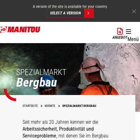
A version of the site is available for your country.
SELECT A VERSION
Direkt
zum
ANGEBOT
Menü
Inhalt
SPEZIALMARKT
Bergbau
STARTSEITE
MÄRKTE
SPEZIALMARKT BERGBAU
Seit mehr als 20 Jahren kennen wir die
Arbeitssicherheit, Produktivität und
Serviceprobleme
, mit denen Sie im Bergbau