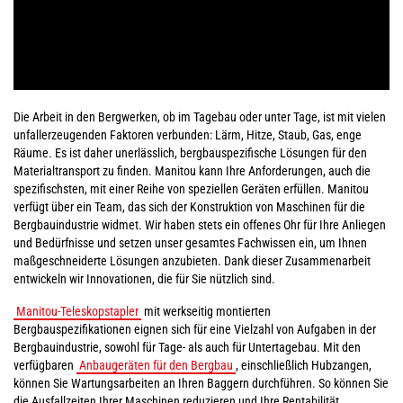
Die Arbeit in den Bergwerken, ob im Tagebau oder unter Tage, ist mit vielen
unfallerzeugenden Faktoren verbunden: Lärm, Hitze, Staub, Gas, enge
Räume. Es ist daher unerlässlich, bergbauspezifische Lösungen für den
Materialtransport zu finden. Manitou kann Ihre Anforderungen, auch die
spezifischsten, mit einer Reihe von speziellen Geräten erfüllen. Manitou
verfügt über ein Team, das sich der Konstruktion von Maschinen für die
Bergbauindustrie widmet. Wir haben stets ein offenes Ohr für Ihre Anliegen
und Bedürfnisse und setzen unser gesamtes Fachwissen ein, um Ihnen
maßgeschneiderte Lösungen anzubieten. Dank dieser Zusammenarbeit
entwickeln wir Innovationen, die für Sie nützlich sind.
Manitou-Teleskopstapler
mit werkseitig montierten
Bergbauspezifikationen eignen sich für eine Vielzahl von Aufgaben in der
Bergbauindustrie, sowohl für Tage- als auch für Untertagebau. Mit den
verfügbaren
Anbaugeräten für den Bergbau
, einschließlich Hubzangen,
können Sie Wartungsarbeiten an Ihren Baggern durchführen. So können Sie
die Ausfallzeiten Ihrer Maschinen reduzieren und Ihre Rentabilität