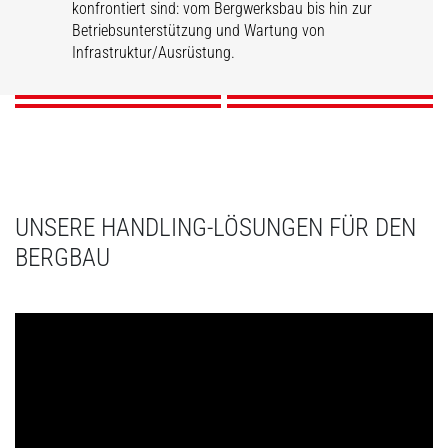
konfrontiert sind: vom Bergwerksbau bis hin zur
Tagebau
Untertagebau
Bergbauanlagen
Lagerhaltung
Betriebsunterstützung und Wartung von
Infrastruktur/Ausrüstung.
ENTDECKEN
ENTDECKEN
ENTDECKEN
ENTDECKEN
UNSERE HANDLING-LÖSUNGEN FÜR DEN
BERGBAU