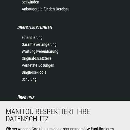
Seilwinden
Anbaugeräte für den Bergbau
DIENSTLEISTUNGEN
Finanzierung
Garantieverlängerung
Wartungsvereinbarung
Original-Ersatzteile
Vernetzte Lösungen
Diagnose-Tools
Schulung
ÜBER UNS
Die Manitou-Gruppe
MANITOU RESPEKTIERT IHRE
Kontakt
DATENSCHUTZ
Impressum
Wir verwenden Cookies, um das ordnungsgemäße Funktionieren
Datenschutz