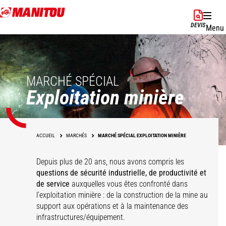
Aller
au
DEVIS
Menu
contenu
principal
MARCHÉ SPÉCIAL
Exploitation minière
ACCUEIL
MARCHÉS
MARCHÉ SPÉCIAL EXPLOITATION MINIÈRE
Depuis plus de 20 ans, nous avons compris les
questions de sécurité industrielle, de productivité et
de service
auxquelles vous êtes confronté dans
Stockage,
l’exploitation minière : de la construction de la mine au
Mine à ciel ouvert
Mine souterraine
Installations minières
entreposage
support aux opérations et à la maintenance des
infrastructures/équipement.