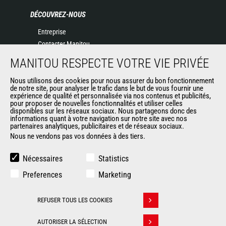
DÉCOUVREZ-NOUS
Entreprise
Contacter Manitou
Informations légales
MANITOU RESPECTE VOTRE VIE PRIVÉE
Politique de protection des données
Nous utilisons des cookies pour nous assurer du bon fonctionnement
Evénements
de notre site, pour analyser le trafic dans le but de vous fournir une
Actualités
expérience de qualité et personnalisée via nos contenus et publicités,
pour proposer de nouvelles fonctionnalités et utiliser celles
Historique
disponibles sur les réseaux sociaux. Nous partageons donc des
informations quant à votre navigation sur notre site avec nos
partenaires analytiques, publicitaires et de réseaux sociaux.
Nous ne vendons pas vos données à des tiers.
AUTRES SITES DU GROUPE
Manitou Group
Nécessaires
Statistics
Carrières
Preferences
Marketing
Used Manitou Machines
RMI Manitou
REFUSER TOUS LES COOKIES
Gehl
Retirer son consentement
Manitou Group Attachments
AUTORISER LA SÉLECTION