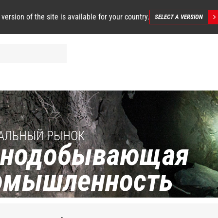
 version of the site is available for your country.
SELECT A VERSION
АЛЬНЫЙ РЫНОК
рнодобывающая
омышленность
Подземный
Горные
рудник
предприяти