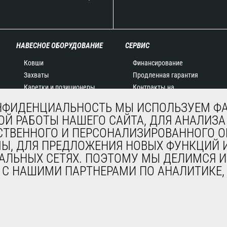
НАВЕСНОЕ ОБОРУДОВАНИЕ
СЕРВИС
Ковши
Финансирование
Захваты
Продленная гарантия
Каретки и позиционеры
Контракты на
Вилочные захваты
техническое
НФИДЕНЦИАЛЬНОСТЬ МЫ ИСПОЛЬЗУЕМ ФА
Краны-балки и краны
обслуживание
Й РАБОТЫ НАШЕГО САЙТА, ДЛЯ АНАЛИЗА
Платформы
Запасные части
СТВЕННОГО И ПЕРСОНАЛИЗИРОВАННОГО
Бункеры
Система удаленного
МЫ, ДЛЯ ПРЕДЛОЖЕНИЯ НОВЫХ ФУНКЦИЙ И
Щетки и мойки
мониторинга
АЛЬНЫХ СЕТЯХ. ПОЭТОМУ МЫ ДЕЛИМСЯ И
Лебедки
Программное
, С НАШИМИ ПАРТНЕРАМИ ПО АНАЛИТИКЕ
Навесное оборудование
обеспечение для
для горнодобывающей
диагностики и
промышленности
обслуживания
Обучение
Подержанное