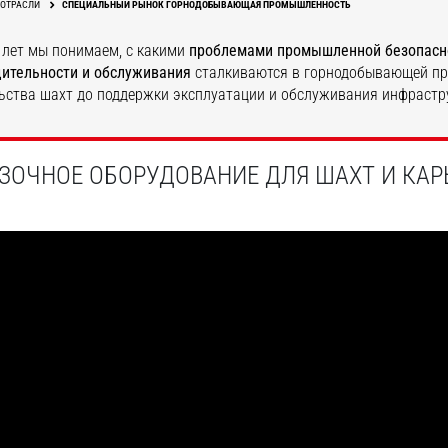
ОТРАСЛИ
СПЕЦИАЛЬНЫЙ РЫНОК ГОРНОДОБЫВАЮЩАЯ ПРОМЫШЛЕННОСТЬ
 лет мы понимаем, с какими
проблемами
промышленной безопасн
дительности и обслуживания
сталкиваются в горнодобывающей пр
ьства шахт до поддержки эксплуатации и обслуживания инфрастр
ОТКРОЙТЕ ДЛЯ СЕБЯ
ОТКРОЙТЕ ДЛЯ СЕБЯ
ЗОЧНОЕ ОБОРУДОВАНИЕ ДЛЯ ШАХТ И КАР