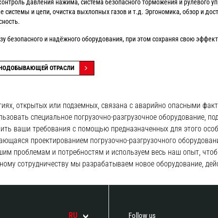
контроль давления нажима, система безопасного торможения и рулевого уп
 системы и цепи, очистка выхлопных газов и т.д. Эргономика, обзор и дос
сность.
зу безопасного и надёжного оборудования, при этом сохраняя свою эффект
РНОДОБЫВАЮЩЕЙ ОТРАСЛИ
ях, открытых или подземных, связана с аварийно опасными фактор
льзовать специальное погрузочно-разгрузочное оборудование, по
ить ваши требования с помощью предназначенных для этого осо
имающаяся проектированием погрузочно-разгрузочного оборудова
шим проблемам и потребностям и используем весь наш опыт, что
ному сотрудничеству мы разрабатываем новое оборудование, дейс
RU
Follow us