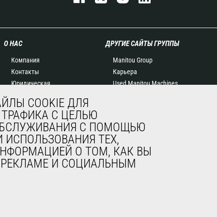
О НАС
ДРУГИЕ САЙТЫ ГРУППЫ
Компания
Manitou Group
Контакты
Карьера
Юридическая
Used Manitou Machines
информация
RMI Manitou
ЙЛЫ COOKIE ДЛЯ
Мероприятия
Gehl
 ТРАФИКА С ЦЕЛЬЮ
Новости
Навесное оборудование
 ОБСЛУЖИВАНИЯ С ПОМОЩЬЮ
История
Edge
 ИСПОЛЬЗОВАНИЯ ТЕХ,
General Terms and
НФОРМАЦИЕЙ О ТОМ, КАК ВЫ
Conditions of Sale
, РЕКЛАМЕ И СОЦИАЛЬНЫМ