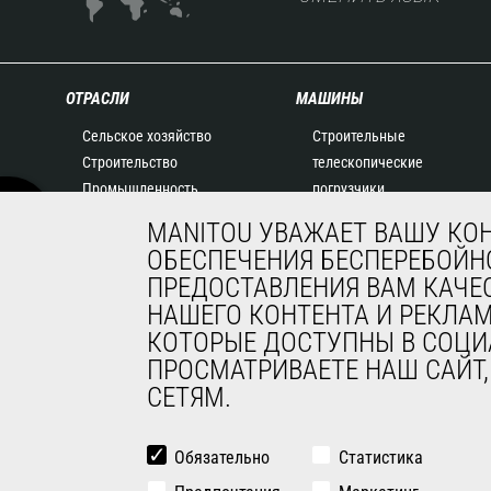
ОТРАСЛИ
МАШИНЫ
Сельское хозяйство
Строительные
Строительство
телескопические
Промышленность
погрузчики
Нефть и газ
Сельскохозяйственные
MANITOU УВАЖАЕТ ВАШУ КО
Авиация
телескопические
ОБЕСПЕЧЕНИЯ БЕСПЕРЕБОЙНО
Окружающая среда
погрузчики
ПРЕДОСТАВЛЕНИЯ ВАМ КАЧЕ
Оборона
Телескопические
НАШЕГО КОНТЕНТА И РЕКЛА
Арендный бизнес
погрузчики с поворотной
КОТОРЫЕ ДОСТУПНЫ В СОЦИ
Горнодобывающая
башней
ПРОСМАТРИВАЕТЕ НАШ САЙТ
промышленность
Сочлененные погрузчики
СЕТЯМ.
Подъемные платформы
Решения для
складирования
Обязательно
Статистика
Вилочные погрузчики