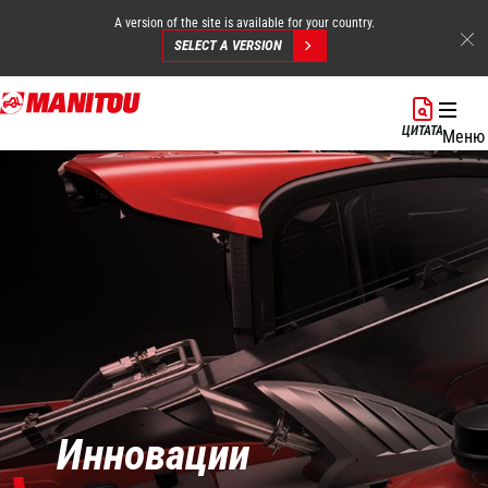
A version of the site is available for your country.
SELECT A VERSION
Перейти
к
ЦИТАТА
Меню
основному
содержанию
Инновации