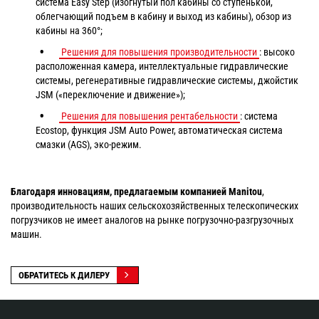
система Easy Step (изогнутый пол кабины со ступенькой,
облегчающий подъем в кабину и выход из кабины), обзор из
кабины на 360°;
Решения для повышения производительности
: высоко
расположенная камера, интеллектуальные гидравлические
системы, регенеративные гидравлические системы, джойстик
JSM («переключение и движение»);
Решения для повышения рентабельности
: система
Ecostop, функция JSM Auto Power, автоматическая система
смазки (AGS), эко-режим.
Благодаря инновациям, предлагаемым компанией
Manitou
,
производительность наших сельскохозяйственных телескопических
погрузчиков не имеет аналогов на рынке погрузочно-разгрузочных
машин.
ОБРАТИТЕСЬ К ДИЛЕРУ