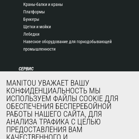
Краны-балки и краны
Платформы
Бункеры
Щетки и мойки
Лебедки
Навесное оборудование для горнодобывающей
промышленности
СЕРВИС
Финансирование
MANITOU УВАЖАЕТ ВАШУ
Продленная гарантия
КОНФИДЕНЦИАЛЬНОСТЬ МЫ
Контракты на техническое обслуживание
ИСПОЛЬЗУЕМ ФАЙЛЫ COOKIE ДЛЯ
Запасные части
ОБЕСПЕЧЕНИЯ БЕСПЕРЕБОЙНОЙ
Система удаленного мониторинга
РАБОТЫ НАШЕГО САЙТА, ДЛЯ
Программное обеспечение для диагностики и
АНАЛИЗА ТРАФИКА С ЦЕЛЬЮ
обслуживания
ПРЕДОСТАВЛЕНИЯ ВАМ
Обучение
КАЧЕСТВЕННОГО И