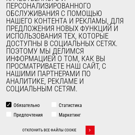
Подержанное оборудование
ПЕРСОНАЛИЗИРОВАННОГО
ОБСЛУЖИВАНИЯ С ПОМОЩЬЮ
НАШЕГО КОНТЕНТА И РЕКЛАМЫ, ДЛЯ
О НАС
ПРЕДЛОЖЕНИЯ НОВЫХ ФУНКЦИЙ И
Компания
ИСПОЛЬЗОВАНИЯ ТЕХ, КОТОРЫЕ
Контакты
ДОСТУПНЫ В СОЦИАЛЬНЫХ СЕТЯХ.
Юридическая информация
ПОЭТОМУ МЫ ДЕЛИМСЯ
Мероприятия
ИНФОРМАЦИЕЙ О ТОМ, КАК ВЫ
Новости
ПРОСМАТРИВАЕТЕ НАШ САЙТ, С
История
НАШИМИ ПАРТНЕРАМИ ПО
General Terms and Conditions of Sale
АНАЛИТИКЕ, РЕКЛАМЕ И
СОЦИАЛЬНЫМ СЕТЯМ.
ДРУГИЕ САЙТЫ ГРУППЫ
Manitou Group
Обязательно
Статистика
Карьера
Предпочтения
Маркетинг
Used Manitou Machines
RMI Manitou
ОТКЛОНИТЬ ВСЕ ФАЙЛЫ COOKIE
Gehl
Withdraw consent