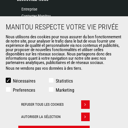
Entreprise
Contacter Manitou
Informations légales
MANITOU RESPECTE VOTRE VIE PRIVÉE
Politique de protection des données
Nous utilisons des cookies pour nous assurer du bon fonctionnement
Evénements
de notre site, pour analyser le trafic dans le but de vous fournir une
Actualités
expérience de qualité et personnalisée via nos contenus et publicités,
pour proposer de nouvelles fonctionnalités et utiliser celles
Historique
disponibles sur les réseaux sociaux. Nous partageons donc des
informations quant à votre navigation sur notre site avec nos
partenaires analytiques, publicitaires et de réseaux sociaux.
Nous ne vendons pas vos données à des tiers.
AUTRES SITES DU GROUPE
Manitou Group
Nécessaires
Statistics
Carrières
Preferences
Marketing
Used Manitou Machines
RMI Manitou
REFUSER TOUS LES COOKIES
Gehl
Retirer son consentement
Manitou Group Attachments
AUTORISER LA SÉLECTION