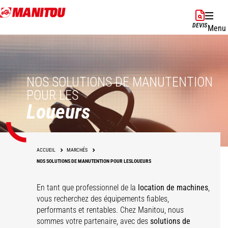
Aller
au
DEVIS
Menu
contenu
principal
NOS SOLUTIONS DE MANUTENTION
POUR LES
Loueurs
ACCUEIL
MARCHÉS
NOS SOLUTIONS DE MANUTENTION POUR LESLOUEURS
En tant que professionnel de la
location de machines
,
vous recherchez des équipements fiables,
performants et rentables. Chez Manitou, nous
sommes votre partenaire, avec des
solutions de