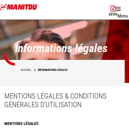
Aller
au
DEVIS
Menu
contenu
principal
Informations légales
ACCUEIL
INFORMATIONS LÉGALES
MENTIONS LÉGALES & CONDITIONS
GÉNÉRALES D'UTILISATION
MENTIONS LÉGALES