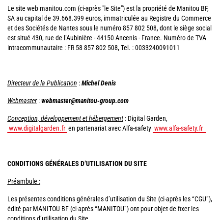
Le site web manitou.com (ci-après "le Site") est la propriété de Manitou BF,
SA au capital de 39.668.399 euros, immatriculée au Registre du Commerce
et des Sociétés de Nantes sous le numéro 857 802 508, dont le siège social
est situé 430, rue de l’Aubinière - 44150 Ancenis - France. Numéro de TVA
intracommunautaire : FR 58 857 802 508, Tel. : 0033240091011
Directeur de la Publication
:
Michel Denis
Webmaster
:
webmaster@manitou-group.com
Conception, développement et hébergement
: Digital Garden,
www.digitalgarden.fr
en partenariat avec Alfa-safety
www.alfa-safety.fr
CONDITIONS GÉNÉRALES D’UTILISATION DU SITE
Préambule :
Les présentes conditions générales d’utilisation du Site (ci-après les “CGU”),
édité par MANITOU BF (ci-après “MANITOU”) ont pour objet de fixer les
conditions d’utilisation du Site.