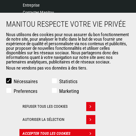
Entreprise
Contacter Manitou
Informations légales
MANITOU RESPECTE VOTRE VIE PRIVÉE
Politique de protection des données
Nous utilisons des cookies pour nous assurer du bon fonctionnement
Evénements
de notre site, pour analyser le trafic dans le but de vous fournir une
Actualités
expérience de qualité et personnalisée via nos contenus et publicités,
pour proposer de nouvelles fonctionnalités et utiliser celles
Historique
disponibles sur les réseaux sociaux. Nous partageons donc des
informations quant à votre navigation sur notre site avec nos
partenaires analytiques, publicitaires et de réseaux sociaux.
Nous ne vendons pas vos données à des tiers.
AUTRES SITES DU GROUPE
Manitou Group
Nécessaires
Statistics
Carrières
Preferences
Marketing
Used Manitou Machines
RMI Manitou
REFUSER TOUS LES COOKIES
Gehl
Retirer son consentement
Manitou Group Attachments
AUTORISER LA SÉLECTION
© 2026
Informations
Politique de protection
ACCEPTER TOUS LES COOKIES