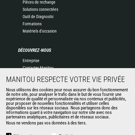
Pièces de rechange
Solutions connectées
Outil de Diagnostic
Formations
Matériels d'occasion
DÉCOUVREZ-NOUS
Entreprise
Contacter Manitou
Informations légales
MANITOU RESPECTE VOTRE VIE PRIVÉE
Politique de protection des données
Evénements
Nous utilisons des cookies pour nous assurer du bon fonctionnement
de notre site, pour analyser le trafic dans le but de vous fournir une
Actualités
expérience de qualité et personnalisée via nos contenus et publicités,
pour proposer de nouvelles fonctionnalités et utiliser celles
Historique
disponibles sur les réseaux sociaux. Nous partageons donc des
informations quant à votre navigation sur notre site avec nos
partenaires analytiques, publicitaires et de réseaux sociaux.
Nous ne vendons pas vos données à des tiers.
AUTRES SITES DU GROUPE
Manitou Group