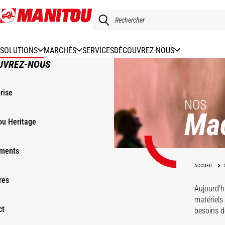
Aller
au
contenu
principal
SOLUTIONS
MARCHÉS
SERVICES
DÉCOUVREZ-NOUS
UVREZ-NOUS
rise
NOS
Ma
ou Heritage
ments
ACCUEIL
res
Aujourd’h
matériels
ct
besoins de