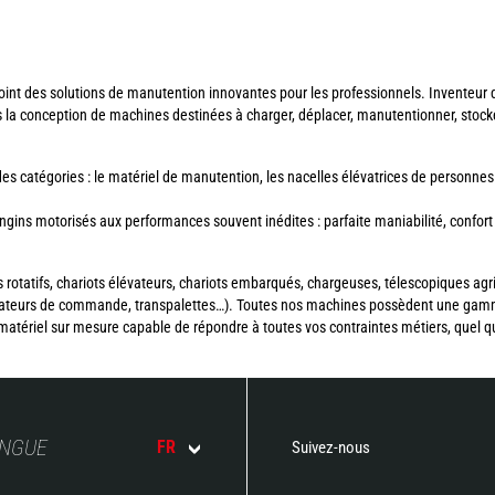
int des solutions de manutention innovantes pour les professionnels. Inventeur du
s la conception de machines destinées à charger, déplacer, manutentionner, stoc
 catégories : le matériel de manutention, les nacelles élévatrices de personnes
ns motorisés aux performances souvent inédites : parfaite maniabilité, confort d’
 rotatifs, chariots élévateurs, chariots embarqués, chargeuses, télescopiques agr
parateurs de commande, transpalettes…). Toutes nos machines possèdent une gam
matériel sur mesure capable de répondre à toutes vos contraintes métiers, quel que
ANGUE
FR
Suivez-nous