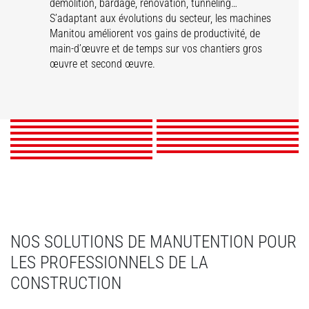
démolition, bardage, rénovation, tunneling…
S’adaptant aux évolutions du secteur, les machines
Manitou améliorent vos gains de productivité, de
main-d’œuvre et de temps sur vos chantiers gros
œuvre et second œuvre.
Maçonnerie
Couverture
Structures
Démolition
Administrations &
Bardage
Rénovation
Charpenterie &
Tunnels
Terrassements
Génie Civil & Travaux
Collectivités
Énergies
Loueurs
Construction Bois
Publics
DÉCOUVRIR
DÉCOUVRIR
DÉCOUVRIR
DÉCOUVRIR
DÉCOUVRIR
DÉCOUVRIR
DÉCOUVRIR
DÉCOUVRIR
DÉCOUVRIR
DÉCOUVRIR
DÉCOUVRIR
DÉCOUVRIR
DÉCOUVRIR
NOS SOLUTIONS DE MANUTENTION POUR
LES PROFESSIONNELS DE LA
CONSTRUCTION