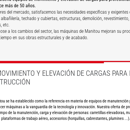
ce más de 50 años.
 y
n
res del mercado, satisfacemos las necesidades específicas y exigente
Estructuras
Túneles
: albañilería, techado y cubiertas, estructuras, demolición, revestimiento
, etc.
se a los cambios del sector, las máquinas de Manitou mejoran su pro
 tiempo en sus obras estructurales y de acabado.
DESCUBRIR
DESCUBRIR
OVIMIENTO Y ELEVACIÓN DE CARGAS PARA 
STRUCCIÓN
tou se ha establecido como la referencia en materia de equipos de manutención p
ecer máquinas a la vanguardia de la tecnología y innovación. Nuestra oferta de p
ampo de la manutención, carga y elevación de personas: carretillas elevadoras, ma
plataformas de trabajo aéreo, accesorios (horquillas, cabrestantes, plumines ...)