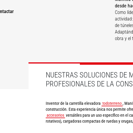
desde ha
Cobertura
ntactar
Renovació
Como líde
Albañilería
techado
urbana
actividad
de túneles
Adaptándo
obra y el
DESCUBRIR
DESCUBRIR
DESCUBRIR
NUESTRAS SOLUCIONES DE M
PROFESIONALES DE LA CON
Inventor de la carretilla elevadora
todoterreno
, Mani
construcción. Esta experiencia única nos permite ofr
accesorios
versátiles para un uso específico en el c
rotativos), cargadoras compactas de ruedas y orugas, 