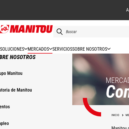
A
Pasar
al
contenido
principal
SOLUCIONES
MERCADOS
SERVICIOS
SOBRE NOSOTROS
BRE NOSOTROS
upo Manitou
MERCA
Con
storia de Manitou
entos
INICIO
ME
pleo
Manitou d