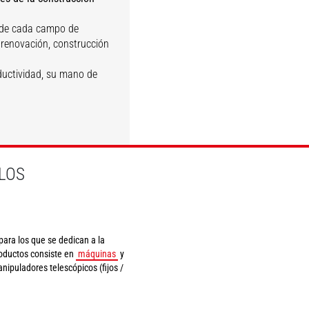
Fachadas y
s de cada campo de
Demolición
revestimiento
, renovación, construcción
ductividad, su mano de
DESCUBRIR
DESCUBRIR
LOS
ara los que se dedican a la
roductos consiste en
máquinas
y
nipuladores telescópicos (fijos /
.