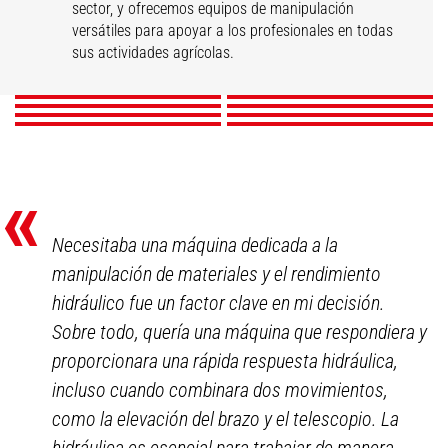
sector, y ofrecemos equipos de manipulación
Cultivo de Cereal
Centros Ecuestres
Horticultura
Ganadería
versátiles para apoyar a los profesionales en todas
Policultivos
Viveros
Avicultura
Vitivinicultura
sus actividades agrícolas.
DESCUBRIR
DESCUBRIR
DESCUBRIR
DESCUBRIR
DESCUBRIR
DESCUBRIR
DESCUBRIR
DESCUBRIR
«
Necesitaba una máquina dedicada a la
manipulación de materiales y el rendimiento
hidráulico fue un factor clave en mi decisión.
Sobre todo, quería una máquina que respondiera y
proporcionara una rápida respuesta hidráulica,
incluso cuando combinara dos movimientos,
como la elevación del brazo y el telescopio. La