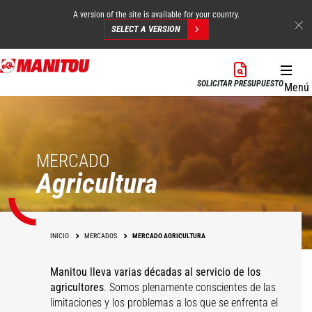
A version of the site is available for your country.
SELECT A VERSION
Pasar
al
SOLICITAR PRESUPUESTO
Menú
contenido
principal
MERCADO
Agricultura
INICIO
MERCADOS
MERCADO AGRICULTURA
Manitou lleva varias décadas al servicio de los
agricultores
. Somos plenamente conscientes de las
limitaciones y los problemas a los que se enfrenta el