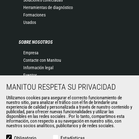
Soluciones conectadas
Herramientas de diagnóstico
Formaciones
Usados
SOBRE NOSOTROS
Empresa
Contacte con Manitou
Información legal
Eventos
Noticias
MANITOU RESPETA SU PRIVACIDAD
Historia
Utilizamos cookies para asegurar el correcto funcionamiento de
General Terms and Conditions of Sale
nuestro sitio, para analizar el tráfico con el fin de brindarle una
experiencia de calidad y personalizada a través de nuestro contenido y
publicidad, para ofrecer nuevas funcionalidades y utilizar las
disponibles en las redes sociales . Por lo tanto, compartimos esta
OTROS SITIOS DEL GRUPO
información, con respecto a su navegación en nuestro sitio, con
nuestros socios analíticos, publicitarios y de redes sociales.
Manitou Group
Empleo
Obligatorio
Estadísticas