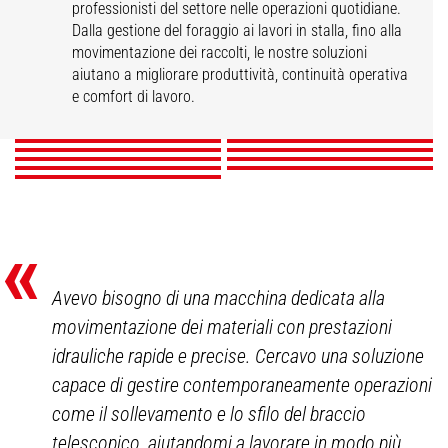
professionisti del settore nelle operazioni quotidiane.
Dalla gestione del foraggio ai lavori in stalla, fino alla
movimentazione dei raccolti, le nostre soluzioni
Cereali
Centri ippici
Orticoltura
Allevamento
aiutano a migliorare produttività, continuità operativa
Acquacoltura e
Policoltura
Vivai
Pollame
Vigna
molluschicoltura
e comfort di lavoro.
SCOPRI
SCOPRI
SCOPRI
SCOPRI
SCOPRI
SCOPRI
SCOPRI
SCOPRI
SCOPRI
«
Avevo bisogno di una macchina dedicata alla
movimentazione dei materiali con prestazioni
idrauliche rapide e precise. Cercavo una soluzione
capace di gestire contemporaneamente operazioni
come il sollevamento e lo sfilo del braccio
telescopico, aiutandomi a lavorare in modo più