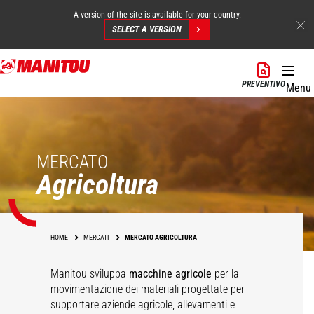
A version of the site is available for your country.
SELECT A VERSION
Salta
al
PREVENTIVO
Menu
contenuto
principale
MERCATO
Agricoltura
HOME
MERCATI
MERCATO AGRICOLTURA
Manitou sviluppa
macchine agricole
per la
movimentazione dei materiali progettate per
supportare aziende agricole, allevamenti e