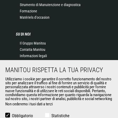
Strumento di Manutenzione e diagnostica
Formazione
Matériels d'occasion
SU DI NOI
Il Gruppo Manitou
Contatta Manitou
Informazioni legali
Eventi
MANITOU RISPETTA LA TUA PRIVACY
News
Storia
Utilizziamo i cookie per garantire il corretto funzionamento del nostro
General Terms and Conditions of Sale
sito per analizzare il traffico al fine di fornire un servizio di qualità e
personalizzata attraverso i nostri contenuti e pubblicità per fornire
nuove funzionalità e di utilizzare le reti sociali disponibili. Pertanto,
condividiamo questa informazione per quanto riguarda la navigazione
ALTRI SITI DEL GRUPPO
sul nostro sito, i nostri partner di analisi, pubblicità e social networking
Non cederemo i tuoi dati a terzi
Gruppo Manitou
Opportunità
Obbligatorio
Statistiche