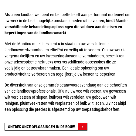
Als u een landbouwer bent en behoefte heeft aan performant materieel om
uw werk in de best mogelijke omstandigheden uit te voeren,
biedt
Manitou
verschillende behandelingsoplossingen die voldoen aan de eisen en
beperkingen van de landbouwmarkt.
Met de Manitou-machines bent u in staat om uw verschillende
landbouwwerkzaamheden efficiënt en veilig uit te voeren. Om uw werk te
vergemakkelijken en uw investeringskosten te verminderen, beschikken
onze telescopische heftrucks over verschillende accessoires die ze
veelzijdig en betrouwbaar maken. Een ideale oplossing om uw
productiviteit te verbeteren en tegelijkertijd uw kosten te beperken!
De diversiteit van onze gamma's beantwoordt vandaag aan de behoeften
van de landbouwprofessionals. Of u nu uw vee wilt voeren, uw gewassen
wilt verplaatsen of slepen, kuilvoer wilt verdelen, uw gebouwen wilt
reinigen, pluimveekratten wilt verplaatsen of bulk wilt laden, u vindt altijd
een oplossing die precies is afgestemd op uw toepassingsbehoeften.
ONTDEK ONZE OPLOSSINGEN IN DE BOUW