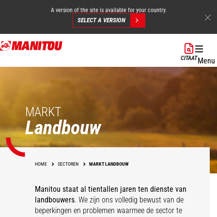
A version of the site is available for your country.
SELECT A VERSION
Overslaan
en
CITAAT
Menu
naar
de
inhoud
gaan
MARKT
Landbouw
HOME
SECTOREN
MARKT LANDBOUW
Manitou staat al tientallen jaren ten dienste van
landbouwers
. We zijn ons volledig bewust van de
beperkingen en problemen waarmee de sector te