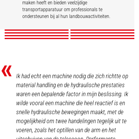
maken heeft en bieden veelzijdige
Granen
Ruitercentra
Tuinbouw
Fokkerij
transportapparatuur om professionals te
Polycultuur
Kwekerijen
Gevogelte
Wijnbouwers
ondersteunen bij al hun landbouwactiviteiten.
ONTDEK
ONTDEK
ONTDEK
ONTDEK
ONTDEK
ONTDEK
ONTDEK
ONTDEK
«
Ik had echt een machine nodig die zich richtte op
material handling en de hydraulische prestaties
waren een bepalende factor in mijn beslissing. Ik
wilde vooral een machine die heel reactief is en
snelle hydraulische bewegingen maakt, met de
mogelijkheid om twee handelingen tegelijk uit te
voeren, zoals het optillen van de arm en het