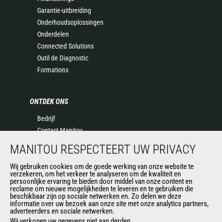
Garantie-uitbreiding
Onderhoudsoplossingen
Onderdelen
Connected Solutions
Outil de Diagnostic
Formations
ONTDEK ONS
Bedrijf
Contact Manitou
Juridische informatie
MANITOU RESPECTEERT UW PRIVACY
Evenementen
Wij gebruiken cookies om de goede werking van onze website te
Nieuws
verzekeren, om het verkeer te analyseren om de kwaliteit en
Geschiedenis
persoonlijke ervaring te bieden door middel van onze content en
reclame om nieuwe mogelijkheden te leveren en te gebruiken die
General Terms and Conditions of Sale
beschikbaar zijn op sociale netwerken en. Zo delen we deze
informatie over uw bezoek aan onze site met onze analytics partners,
adverteerders en sociale netwerken.
Wij verkopen uw gegevens niet aan derden
ANDERE GROEPSSITES