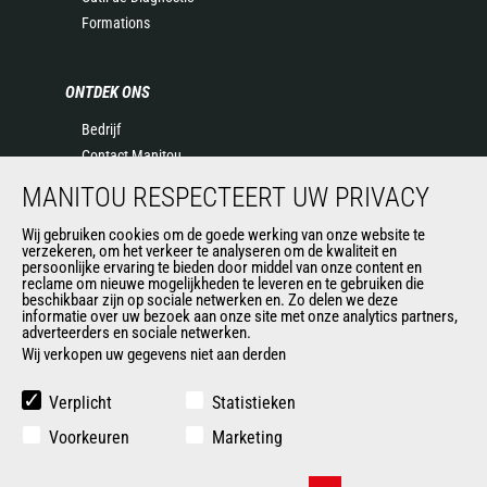
Formations
ONTDEK ONS
Bedrijf
Contact Manitou
Juridische informatie
MANITOU RESPECTEERT UW PRIVACY
Evenementen
Wij gebruiken cookies om de goede werking van onze website te
Nieuws
verzekeren, om het verkeer te analyseren om de kwaliteit en
Geschiedenis
persoonlijke ervaring te bieden door middel van onze content en
reclame om nieuwe mogelijkheden te leveren en te gebruiken die
General Terms and Conditions of Sale
beschikbaar zijn op sociale netwerken en. Zo delen we deze
informatie over uw bezoek aan onze site met onze analytics partners,
adverteerders en sociale netwerken.
Wij verkopen uw gegevens niet aan derden
ANDERE GROEPSSITES
Manitou Group
Verplicht
Statistieken
Loopbaan
Voorkeuren
Marketing
Used Manitou Machines
RMI Manitou