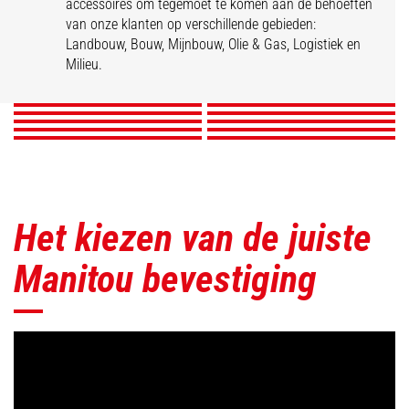
accessoires om tegemoet te komen aan de behoeften
van onze klanten op verschillende gebieden:
Bakken
Grijpers
Veegmachines &
Palletvorken
Vork & Grijper
Landbouw, Bouw, Mijnbouw, Olie & Gas, Logistiek en
Galgen
Gondels
Mixers
Schoonmakers
Lieren
Milieu.
Mijnbouwtoebehoren
ONTDEK
ONTDEK
ONTDEK
ONTDEK
ONTDEK
ONTDEK
ONTDEK
ONTDEK
ONTDEK
ONTDEK
Het kiezen van de juiste
Manitou bevestiging