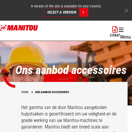
A version of the site is available for your country.
SELECT A VERSION
Overslaan
en
CITAAT
Menu
naar
de
inhoud
gaan
Ons aanbod accessoires
HOME
ONS AANBOD ACCESSOIRES
Het gamma van de door Manitou aangeboden
hulpstukken is gecertificeerd om uw veiligheid en de
goede werking van uw Manitou-machines te
garanderen. Manitou biedt een breed scala aan