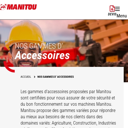
Aller
au
DEVIS
Menu
contenu
principal
NOS GAMMES D'
Accessoires
ACCUEIL
NOS GAMMES D' ACCESSOIRES
Les gammes d'accessoires proposées par Manitou
sont certifiées pour nous assurer de votre sécurité et
du bon fonctionnement sur vos machines Manitou.
Solution de
Manitou propose des gammes variées pour répondre
Manutention sur
au mieux aux besoins de nos clients dans des
Godets
Pinces
Balayeuse &
Fourche
Fourches & Grappins
domaines variés: Agriculture, Construction, Industries
Potences
Nacelles
Bennes
Nettoyeurs