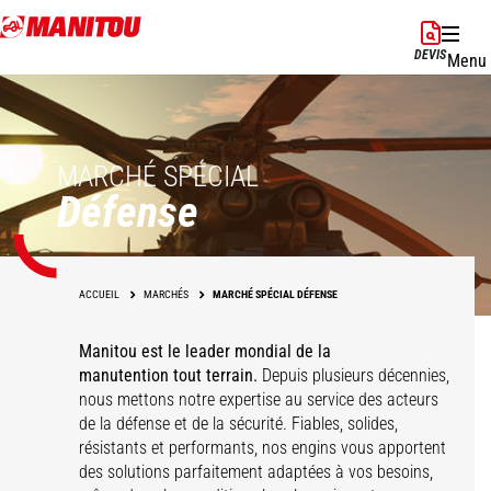
Aller
au
DEVIS
Menu
contenu
principal
MARCHÉ SPÉCIAL
Défense
ACCUEIL
MARCHÉS
MARCHÉ SPÉCIAL DÉFENSE
Manitou est le leader mondial de la
manutention tout terrain.
Depuis plusieurs décennies,
nous mettons notre expertise au service des acteurs
de la défense et de la sécurité. Fiables, solides,
Maintenance
Construction &
Logistique légère &
résistants et performants, nos engins vous apportent
Protection & sécurité
Logistique lourde
aéronautique
maintenance
moyenne
des solutions parfaitement adaptées à vos besoins,
civile