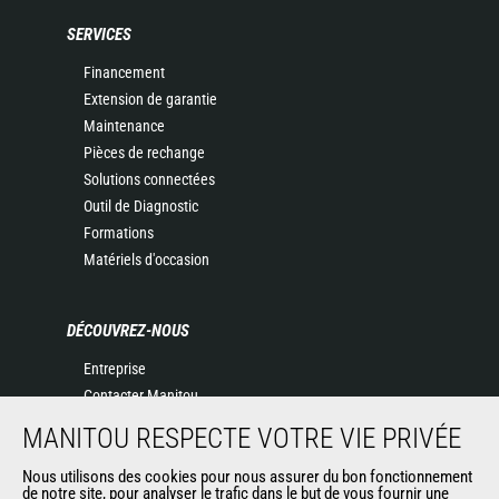
SERVICES
Financement
Extension de garantie
Maintenance
Pièces de rechange
Solutions connectées
Outil de Diagnostic
Formations
Matériels d'occasion
DÉCOUVREZ-NOUS
Entreprise
Contacter Manitou
Informations légales
MANITOU RESPECTE VOTRE VIE PRIVÉE
Politique de protection des données
Nous utilisons des cookies pour nous assurer du bon fonctionnement
Evénements
de notre site, pour analyser le trafic dans le but de vous fournir une