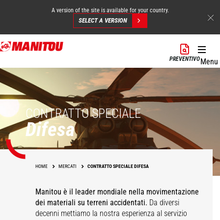
A version of the site is available for your country.
SELECT A VERSION
Salta
al
PREVENTIVO
Menu
contenuto
principale
CONTRATTO SPECIALE
Difesa
HOME
MERCATI
CONTRATTO SPECIALE DIFESA
Manitou è il leader mondiale nella movimentazione
dei materiali su terreni accidentati.
Da diversi
decenni mettiamo la nostra esperienza al servizio