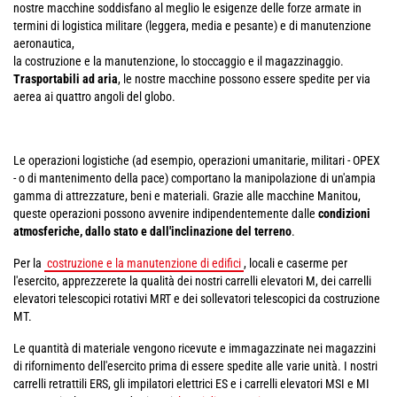
nostre macchine soddisfano al meglio le esigenze delle forze armate in
termini di logistica militare (leggera, media e pesante) e di manutenzione
aeronautica,
la costruzione e la manutenzione, lo stoccaggio e il magazzinaggio.
Trasportabili ad aria
, le nostre macchine possono essere spedite per via
aerea ai quattro angoli del globo.
Le operazioni logistiche (ad esempio, operazioni umanitarie, militari - OPEX
- o di mantenimento della pace) comportano la manipolazione di un'ampia
gamma di attrezzature, beni e materiali. Grazie alle macchine Manitou,
queste operazioni possono avvenire indipendentemente dalle
condizioni
atmosferiche, dallo stato e dall'inclinazione del terreno
.
Per la
costruzione e la manutenzione di edifici
, locali e caserme per
l'esercito, apprezzerete la qualità dei nostri carrelli elevatori M, dei carrelli
elevatori telescopici rotativi MRT e dei sollevatori telescopici da costruzione
MT.
Le quantità di materiale vengono ricevute e immagazzinate nei magazzini
di rifornimento dell'esercito prima di essere spedite alle varie unità. I nostri
carrelli retrattili ERS, gli impilatori elettrici ES e i carrelli elevatori MSI e MI