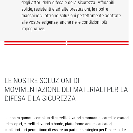
degli attori della difesa e della sicurezza. Affidabili,
Costruzione e
solide, resistenti e ad alte prestazioni, le nostre
Servizi di logistica
Manutenzione
manutenzione per la
Difesa: logistica
macchine vi offrono soluzioni perfettamente adattate
pesante per la Difesa
aeronautica
Difesa
leggera e media
alle vostre esigenze, anche nelle condizioni più
impegnative.
SCOPRI
SCOPRI
SCOPRI
SCOPRI
LE NOSTRE SOLUZIONI DI
MOVIMENTAZIONE DEI MATERIALI PER LA
DIFESA E LA SICUREZZA
La nostra gamma completa di carrelli elevatori a montante, carrelli elevatori
telescopici, carrelli elevatori a bordo, piattaforme aeree, caricatori,
impilatori... ci permettono di essere un partner strategico per l'esercito. Le