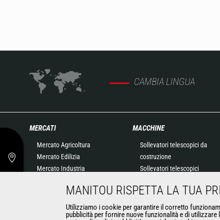
CAMBIA LINGUA
MERCATI
MACCHINE
Mercato Agricoltura
Sollevatori telescopici da
Mercato Edilizia
costruzione
Mercato Industria
Sollevatori telescopici
Mercato speciale Petrolio e
agricoli
MANITOU RISPETTA LA TUA PR
gas
Sollevatori telescopici
Mercato speciale
rotativi
Utilizziamo i cookie per garantire il corretto funzioname
pubblicità per fornire nuove funzionalità e di utilizzare
Aeronautica
Caricatori articolati