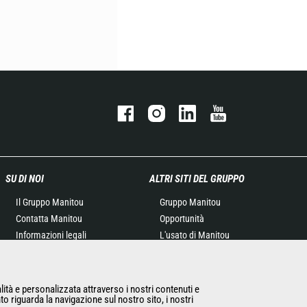
SU DI NOI
ALTRI SITI DEL GRUPPO
Il Gruppo Manitou
Gruppo Manitou
Contatta Manitou
Opportunità
Informazioni legali
L'usato di Manitou
Eventi
RMI Manitou
News
Gehl
Storia
Manitou Group
alità e personalizzata attraverso i nostri contenuti e
to riguarda la navigazione sul nostro sito, i nostri
General Terms and
Attachments