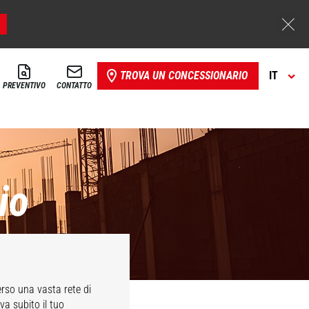
TROVA UN CONCESSIONARIO
IT
PREVENTIVO
CONTATTO
io
rso una vasta rete di
va subito il tuo