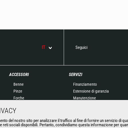
IT
Seguici
ACCESSORI
SERVIZI
Benne
Finanziamento
Pinze
Estensione di garanzia
Forche
Manutenzione
Forche con griffa
Ricambi originali
IVACY
Braccetti
Macchine connesse
Cestelli
Strumento di Manutenzione
nto del nostro sito per analizzare il traffico al fine di fornire un servizio di qu
 le reti sociali disponibili. Pertanto, condividiamo questa informazione per quan
Benne calcestruzzo
e diagnostica