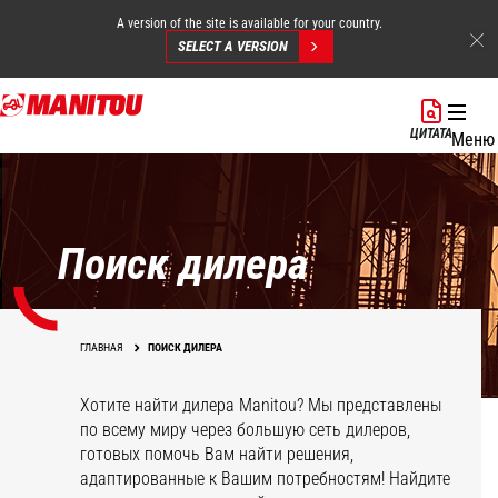
A version of the site is available for your country.
SELECT A VERSION
Перейти
к
ЦИТАТА
Меню
основному
содержанию
Поиск дилера
ГЛАВНАЯ
ПОИСК ДИЛЕРА
Хотите найти дилера Manitou? Мы представлены
по всему миру через большую сеть дилеров,
готовых помочь Вам найти решения,
адаптированные к Вашим потребностям! Найдите