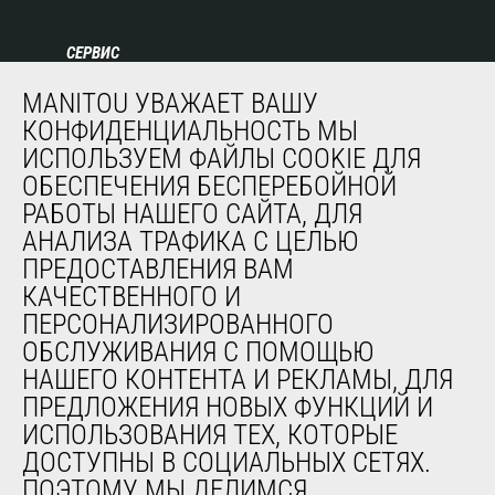
СЕРВИС
Финансирование
MANITOU УВАЖАЕТ ВАШУ
Продленная гарантия
КОНФИДЕНЦИАЛЬНОСТЬ МЫ
Контракты на техническое обслуживание
ИСПОЛЬЗУЕМ ФАЙЛЫ COOKIE ДЛЯ
Запасные части
ОБЕСПЕЧЕНИЯ БЕСПЕРЕБОЙНОЙ
Система удаленного мониторинга
РАБОТЫ НАШЕГО САЙТА, ДЛЯ
Программное обеспечение для диагностики и
АНАЛИЗА ТРАФИКА С ЦЕЛЬЮ
обслуживания
ПРЕДОСТАВЛЕНИЯ ВАМ
Обучение
КАЧЕСТВЕННОГО И
Подержанное оборудование
ПЕРСОНАЛИЗИРОВАННОГО
ОБСЛУЖИВАНИЯ С ПОМОЩЬЮ
НАШЕГО КОНТЕНТА И РЕКЛАМЫ, ДЛЯ
О НАС
ПРЕДЛОЖЕНИЯ НОВЫХ ФУНКЦИЙ И
Компания
ИСПОЛЬЗОВАНИЯ ТЕХ, КОТОРЫЕ
Контакты
ДОСТУПНЫ В СОЦИАЛЬНЫХ СЕТЯХ.
Юридическая информация
ПОЭТОМУ МЫ ДЕЛИМСЯ
Мероприятия