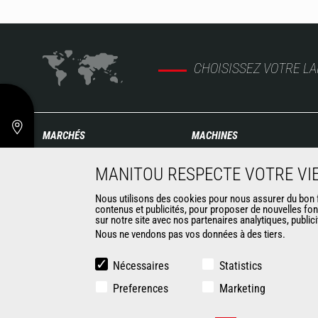
CHOISISSEZ VOTRE L
MARCHÉS
MACHINES
Agriculture
Chariots télescopiques de
MANITOU RESPECTE VOTRE VIE
Construction
Construction
Industries
Télescopiques rotatifs
Nous utilisons des cookies pour nous assurer du bon fo
contenus et publicités, pour proposer de nouvelles fon
Pétrole & gaz
Chargeuses articulées
sur notre site avec nos partenaires analytiques, public
Aéronautique
Nacelles élévatrices
Nous ne vendons pas vos données à des tiers.
Environnement
Matériel de magasinage
Défense
Chariots embarqués
Nécessaires
Statistics
Loueurs
Chariots élévateurs
Preferences
Marketing
Exploitation minière
Chargeuses compactes
Chargeuses pelleteuses