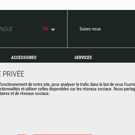
ANGUE
FR
Suivez-nous
ACCESSOIRES
SERVICES
Godets
Financement
 PRIVÉE
Pinces
Extension de garantie
Manutention sur fourches
Maintenance
nctionnement de notre site, pour analyser le trafic dans le but de vous fourni
ctionnalités et utiliser celles disponibles sur les réseaux sociaux. Nous part
Fourches et Grappins
Pièces de rechange
itaires et de réseaux sociaux.
Potences
Solutions connectées
Nacelles
Outil de Diagnostic
Bennes
Formations
Balayeuses et Nettoyeurs
Matériels d'occasion
Treuils
Accessoires miniers