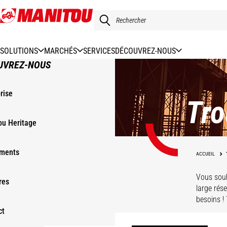
Aller
au
contenu
principal
SOLUTIONS
MARCHÉS
SERVICES
DÉCOUVREZ-NOUS
UVREZ-NOUS
rise
Tro
ou Heritage
ments
ACCUEIL
Vous souh
res
large rés
besoins !
ct