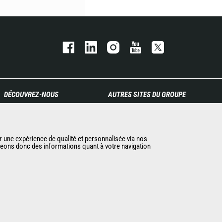
DÉCOUVREZ-NOUS
AUTRES SITES DU GROUPE
Entreprise
Manitou Group
Contacter Manitou
Carrières
Informations légales
Used Manitou Machines
r une expérience de qualité et personnalisée via nos
ageons donc des informations quant à votre navigation
Politique de protection des
RMI Manitou
données
Gehl
Evénements
Manitou Group
Actualités
Attachments
Historique