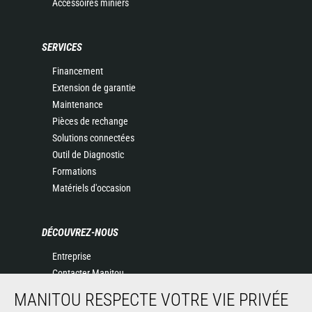
Accessoires miniers
SERVICES
Financement
Extension de garantie
Maintenance
Pièces de rechange
Solutions connectées
Outil de Diagnostic
Formations
Matériels d'occasion
DÉCOUVREZ-NOUS
Entreprise
Contacter Manitou
Informations légales
MANITOU RESPECTE VOTRE VIE PRIVÉE
Politique de protection des données