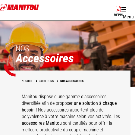
Aller
au
DEVIS
Menu
contenu
principal
NOS
Accessoires
ACCUEIL
SOLUTIONS
NOS ACCESSOIRES
Manitou dispose d'une gamme d'accessoires
diversifiée afin de proposer
une solution à chaque
besoin
! Nos accessoires apportent plus de
polyvalence à votre machine selon vos activités. Les
accessoires Manitou
sont certifiés pour offrir la
meilleure productivité du couple machine et