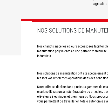
agroalime
DÉCOUVRIR
DÉCOUVRIR
DÉCOUVRIR
DÉCOUVRIR
DÉCOUVRIR
NOS SOLUTIONS DE MANUTE
Nos chariots, nacelles et leurs accessoires facilitent 
manutention polyvalentes d’une parfaite maniabilité.
industriels.
Nos solutions de manutention ont été spécialement con
réaliser vos différentes opérations dans des condition
Notre offre se décline dans plusieurs gammes de char
chariots élévateurs à mât rétractable ou articulés, tra
élévateurs électriques et thermiques -, Nous prop
vous permettant de travailler en totale autonomie ave