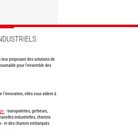
DÉCOUVRIR
DÉCOUVRIR
DÉCOUVRIR
DÉCOUVRIR
NDUSTRIELS
en leur proposant des solutions de
ntournable pour l’ensemble des
l’innovation, elles vous aident à
ge
- transpalettes, gerbeurs,
acelles industrielles, chariots
es - et des chariots embarqués