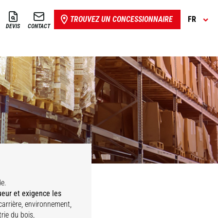
TROUVEZ UN CONCESSIONNAIRE
FR
DEVIS
CONTACT
Imprimeurs &
de.
agasinage
papetiers
vènements
Bois
ueur et exigence les
carrière, environnement,
rie du bois,