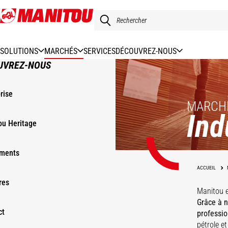
Aller
au
contenu
principal
SOLUTIONS
MARCHÉS
SERVICES
DÉCOUVREZ-NOUS
UVREZ-NOUS
rise
MARCH
Ind
ou Heritage
ments
ACCUEIL
Chantier
Logistique &
res
navals &
Manitou e
Transport
Rail
Ports
portuaire
Agroalimentaire
Grâce à n
ct
professio
pétrole et