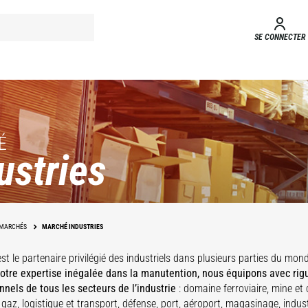
SE CONNECTER
É
ustries
MARCHÉS
MARCHÉ INDUSTRIES
s
Maintenance
Chimie &
st le partenaire privilégié des industriels dans plusieurs parties du mon
d'infrastructures
M
s
Aéroports
É
pharmacie
Métallurgie
otre expertise inégalée dans la manutention, nous équipons avec rig
nnels de tous les secteurs de l’industrie
: domaine ferroviaire, mine et 
 gaz, logistique et transport, défense, port, aéroport, magasinage, indust