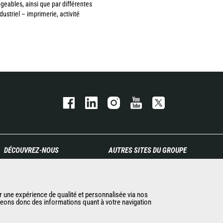
geables, ainsi que par différentes
striel – imprimerie, activité
DÉCOUVREZ-NOUS
AUTRES SITES DU GROUPE
Entreprise
Manitou Group
Contacter Manitou
Carrières
Informations légales
Used Manitou Machines
r une expérience de qualité et personnalisée via nos
ageons donc des informations quant à votre navigation
Politique de protection des
RMI Manitou
données
Gehl