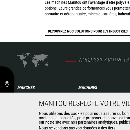
Les machines Manitou ont l’avantage d’être polyvalen
options. Leurs grandes performances vous permettent 
portuaire et aéroportuaire, mines et carrières, indust
DÉCOUVREZ NOS SOLUTIONS POUR LES INDUSTRIES
CHOISISSEZ VOTRE L
MARCHÉS
MACHINES
Agriculture
Chariots télescopiques de
MANITOU RESPECTE VOTRE VIE
Construction
Construction
Industries
Télescopiques rotatifs
Nous utilisons des cookies pour nous assurer du bon fo
contenus et publicités, pour proposer de nouvelles fon
Pétrole & gaz
Chargeuses articulées
sur notre site avec nos partenaires analytiques, public
Aéronautique
Nacelles élévatrices
Nous ne vendons pas vos données à des tiers.