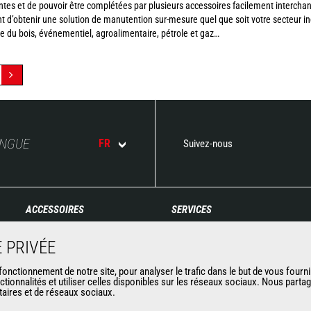
tes et de pouvoir être complétées par plusieurs accessoires facilement interchan
d’obtenir une solution de manutention sur-mesure quel que soit votre secteur indu
rie du bois, événementiel, agroalimentaire, pétrole et gaz…
ANGUE
FR
Suivez-nous
ACCESSOIRES
SERVICES
Godets
Financement
 PRIVÉE
Pinces
Extension de garantie
Manutention sur fourches
Maintenance
nctionnement de notre site, pour analyser le trafic dans le but de vous fourni
ctionnalités et utiliser celles disponibles sur les réseaux sociaux. Nous part
Fourches et Grappins
Pièces de rechange
itaires et de réseaux sociaux.
Potences
Solutions connectées