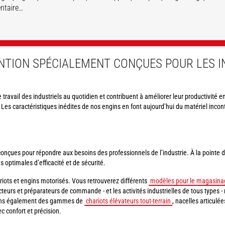
ntaire…
DÉCOUVRIR
DÉCOUVRIR
DÉCOUVRIR
DÉCOUVRIR
NTION SPÉCIALEMENT CONÇUES POUR LES I
le travail des industriels au quotidien et contribuent à améliorer leur productivité 
 Les caractéristiques inédites de nos engins en font aujourd’hui du matériel inco
çues pour répondre aux besoins des professionnels de l’industrie. À la pointe de 
s optimales d’efficacité et de sécurité.
iots et engins motorisés. Vous retrouverez différents
modèles pour le magasina
cteurs et préparateurs de commande - et les activités industrielles de tous types - n
osons également des gammes de
chariots élévateurs tout-terrain
, nacelles articulé
c confort et précision.