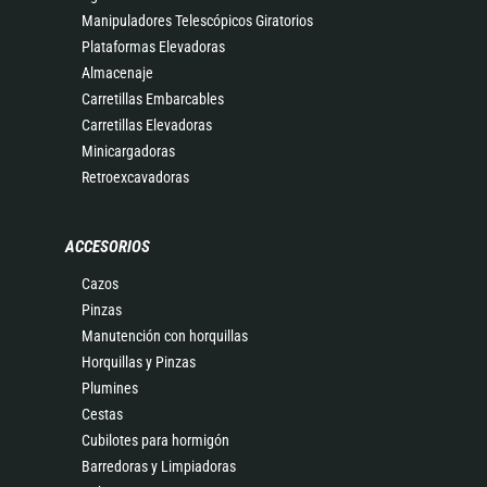
Manipuladores Telescópicos Giratorios
Plataformas Elevadoras
Almacenaje
Carretillas Embarcables
Carretillas Elevadoras
Minicargadoras
Retroexcavadoras
ACCESORIOS
Cazos
Pinzas
Manutención con horquillas
Horquillas y Pinzas
Plumines
Cestas
Cubilotes para hormigón
Barredoras y Limpiadoras