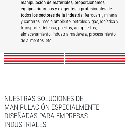
manipulación de materiales, proporcionamos
equipos rigurosos y exigentes a profesionales de
todos los sectores de la industria
: ferrocarril, minería
y canteras, medio ambiente, petróleo y gas, logística y
Mantenimiento de
transporte, defensa, puertos, aeropuertos,
Logística y transporte
Industria ferroviaria
infraestructuras
Almacenaje
almacenamiento, industria maderera, procesamiento
Industria
Industria papelera
Puertos
Aeropuertos
Eventos
Industria maderera
de alimentos, etc.
agroalimentaria
DESCUBRIR
DESCUBRIR
DESCUBRIR
DESCUBRIR
DESCUBRIR
DESCUBRIR
DESCUBRIR
DESCUBRIR
DESCUBRIR
DESCUBRIR
NUESTRAS SOLUCIONES DE
MANIPULACIÓN ESPECIALMENTE
DISEÑADAS PARA EMPRESAS
INDUSTRIALES