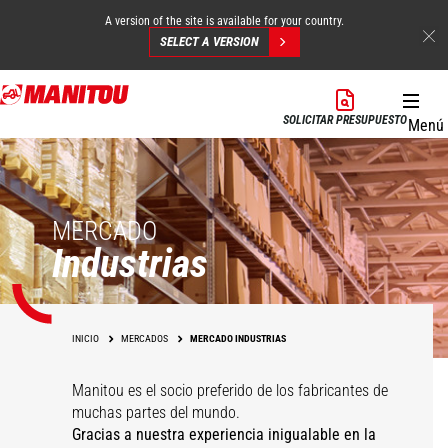
A version of the site is available for your country.
SELECT A VERSION
Pasar
al
SOLICITAR PRESUPUESTO
Menú
contenido
principal
MERCADO
Industrias
INICIO
MERCADOS
MERCADO INDUSTRIAS
Manitou es el socio preferido de los fabricantes de
muchas partes del mundo.
Gracias a nuestra experiencia inigualable en la