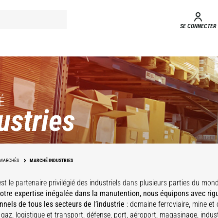
SE CONNECTER
É
ustries
MARCHÉS
MARCHÉ INDUSTRIES
s
Maintenance
Chimie &
st le partenaire privilégié des industriels dans plusieurs parties du mon
d'infrastructures
M
s
Aéroports
É
pharmacie
Métallurgie
otre expertise inégalée dans la manutention, nous équipons avec rig
nnels de tous les secteurs de l’industrie
: domaine ferroviaire, mine et 
 gaz, logistique et transport, défense, port, aéroport, magasinage, indust