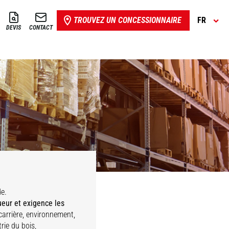
TROUVEZ UN CONCESSIONNAIRE
FR
DEVIS
CONTACT
Imprimeurs &
de.
agasinage
papetiers
vènements
Bois
ueur et exigence les
carrière, environnement,
rie du bois,