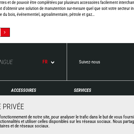
tes et de pouvoir être complétées par plusieurs accessoires facilement interchan
d’obtenir une solution de manutention sur-mesure quel que soit votre secteur indu
rie du bois, événementiel, agroalimentaire, pétrole et gaz…
ANGUE
FR
Suivez-nous
ACCESSOIRES
SERVICES
Godets
Financement
 PRIVÉE
Pinces
Extension de garantie
Manutention sur fourches
Maintenance
nctionnement de notre site, pour analyser le trafic dans le but de vous fourni
ctionnalités et utiliser celles disponibles sur les réseaux sociaux. Nous part
Fourches et Grappins
Pièces de rechange
itaires et de réseaux sociaux.
Potences
Solutions connectées