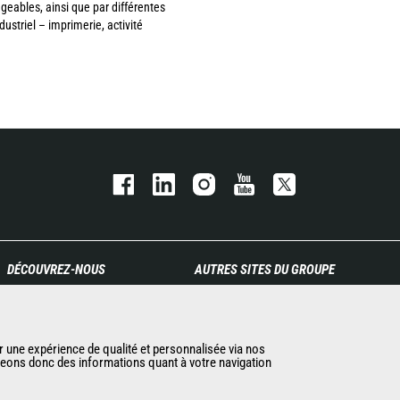
geables, ainsi que par différentes
striel – imprimerie, activité
DÉCOUVREZ-NOUS
AUTRES SITES DU GROUPE
Entreprise
Manitou Group
Contacter Manitou
Carrières
Informations légales
Used Manitou Machines
r une expérience de qualité et personnalisée via nos
ageons donc des informations quant à votre navigation
Politique de protection des
RMI Manitou
données
Gehl