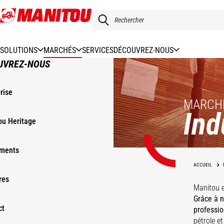
Aller
au
contenu
principal
SOLUTIONS
MARCHÉS
SERVICES
DÉCOUVREZ-NOUS
UVREZ-NOUS
rise
MARCH
Ind
ou Heritage
ments
ACCUEIL
Chantier
Logistique &
res
navals &
Manitou e
Transport
Rail
Ports
portuaire
Agroalimentaire
Grâce à n
ct
professio
pétrole et