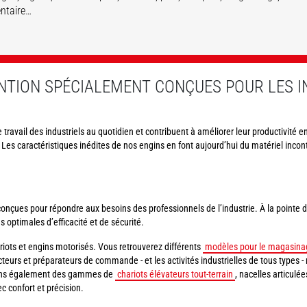
ntaire…
DÉCOUVRIR
DÉCOUVRIR
DÉCOUVRIR
DÉCOUVRIR
NTION SPÉCIALEMENT CONÇUES POUR LES I
le travail des industriels au quotidien et contribuent à améliorer leur productivité 
 Les caractéristiques inédites de nos engins en font aujourd’hui du matériel inco
çues pour répondre aux besoins des professionnels de l’industrie. À la pointe de 
s optimales d’efficacité et de sécurité.
iots et engins motorisés. Vous retrouverez différents
modèles pour le magasina
cteurs et préparateurs de commande - et les activités industrielles de tous types - n
osons également des gammes de
chariots élévateurs tout-terrain
, nacelles articulé
c confort et précision.