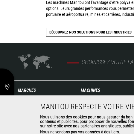
Les machines Manitou ont l’avantage d’être polyvalen
options. Leurs grandes performances vous permettent 
portuaire et aéroportuaire, mines et carrières, indust
DÉCOUVREZ NOS SOLUTIONS POUR LES INDUSTRIES
CHOISISSEZ VOTRE L
MARCHÉS
MACHINES
Agriculture
Chariots télescopiques de
MANITOU RESPECTE VOTRE VIE
Construction
Construction
Industries
Chariots télescopiques
Nous utilisons des cookies pour nous assurer du bon fo
contenus et publicités, pour proposer de nouvelles fon
Pétrole & gaz
Agricoles
sur notre site avec nos partenaires analytiques, public
Aéronautique
Télescopiques rotatifs
Nous ne vendons pas vos données à des tiers.