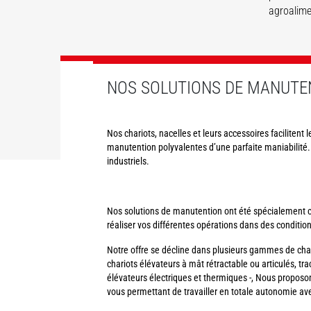
agroalime
DÉCOUVRIR
DÉCOUVRIR
DÉCOUVRIR
DÉCOUVRIR
DÉCOUVRIR
NOS SOLUTIONS DE MANUTE
Nos chariots, nacelles et leurs accessoires facilitent 
manutention polyvalentes d’une parfaite maniabilité.
industriels.
Nos solutions de manutention ont été spécialement con
réaliser vos différentes opérations dans des condition
Notre offre se décline dans plusieurs gammes de char
chariots élévateurs à mât rétractable ou articulés, tra
élévateurs électriques et thermiques -, Nous prop
vous permettant de travailler en totale autonomie ave