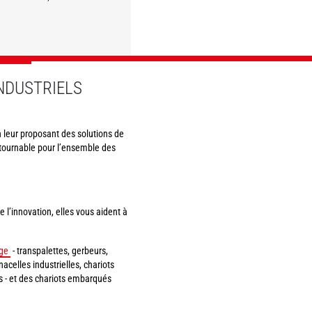
DÉCOUVRIR
DÉCOUVRIR
DÉCOUVRIR
DÉCOUVRIR
NDUSTRIELS
en leur proposant des solutions de
ntournable pour l’ensemble des
l’innovation, elles vous aident à
ge
- transpalettes, gerbeurs,
acelles industrielles, chariots
es - et des chariots embarqués