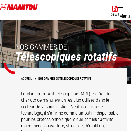
Aller
au
DEVIS
Menu
contenu
principal
NOS GAMMES DE
Télescopiques rotatifs
ACCUEIL
NOS GAMMES DE TÉLESCOPIQUES ROTATIFS
Le Manitou rotatif télescopique (MRT) est l’un des
chariots de manutention les plus utilisés dans le
secteur de la construction. Véritable bijou de
technologie, il s’affirme comme un outil indispensable
pour les professionnels quelle que soit leur activité :
maçonnerie, couverture, structure, démolition,