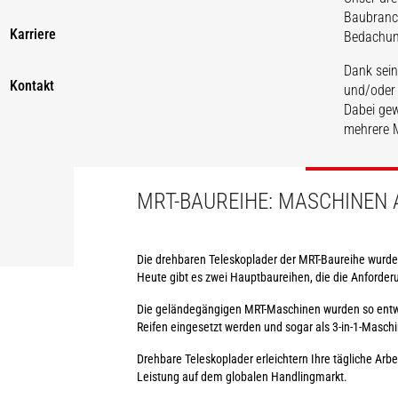
Baubranch
MR
Karriere
Bedachung
Dank sein
Kontakt
und/oder 
Dabei gew
mehrere M
EN
MRT-BAUREIHE: MASCHINEN 
Die drehbaren Teleskoplader der MRT-Baureihe wurde
Heute gibt es zwei Hauptbaureihen, die die Anforderu
Die geländegängigen MRT-Maschinen wurden so entwick
Reifen eingesetzt werden und sogar als 3-in-1-Mas
Drehbare Teleskoplader erleichtern Ihre tägliche Arb
Leistung auf dem globalen Handlingmarkt.