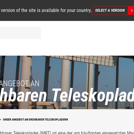
 version of the site is available for your country.
SELECT A VERSION
ANGEBOT AN
hbaren Teleskopla
UNSER ANGEBOT AN DREHBAREN TELESKOPLADERN
hbarer Teleskoplader (MRT) ist eine der am häufigsten eingesetzten Ma