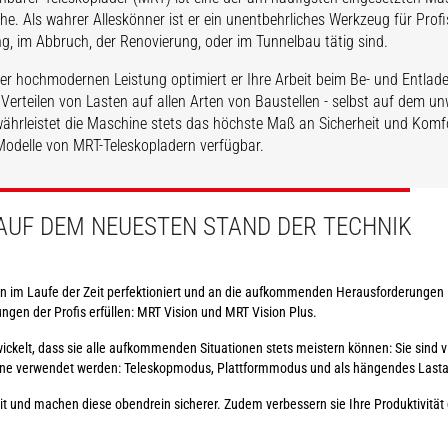
MRT Vision
e. Als wahrer Alleskönner ist er ein unentbehrliches Werkzeug für Profis
T Vision
Plus
, im Abbruch, der Renovierung, oder im Tunnelbau tätig sind.
er hochmodernen Leistung optimiert er Ihre Arbeit beim Be- und Entlade
Verteilen von Lasten auf allen Arten von Baustellen - selbst auf dem 
ährleistet die Maschine stets das höchste Maß an Sicherheit und Komfo
odelle von MRT-Teleskopladern verfügbar.
TDECKEN
ENTDECKEN
AUF DEM NEUESTEN STAND DER TECHNIK
n im Laufe der Zeit perfektioniert und an die aufkommenden Herausforderungen i
ngen der Profis erfüllen: MRT Vision und MRT Vision Plus.
elt, dass sie alle aufkommenden Situationen stets meistern können: Sie sind vie
chine verwendet werden: Teleskopmodus, Plattformmodus und als hängendes Last
eit und machen diese obendrein sicherer. Zudem verbessern sie Ihre Produktivität