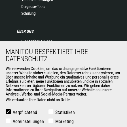
Diagnose-Tools
Schulung
ÜBER UNS
Die Manitou-Gruppe
Kontakt
MANITOU RESPEKTIERT IHRE
Impressum
DATENSCHUTZ
Datenschutz
Wir verwenden Cookies, um das ordnungsgemäße Funktionieren
Veranstaltungen
unserer Website sicherzustellen, den Datenverkehr zu analysieren, um
Neuigkeiten
über unsere Inhalte und Werbung ein qualitatives und personalisiertes
Erlebnis zu bieten, neue Funktionen anzubieten und die in sozialen
Geschichte
Netzwerken verfügbaren Funktionen zu nutzen. Wir geben daher
Allgemeine Verkaufs- und Lieferbedingungen
Informationen zu Ihrer Navigation auf unserer Website an unsere
Analyse-, Werbe- und Social-Media-Partner weiter.
Wir verkaufen Ihre Daten nicht an Dritte.
WEITERE SEITEN DER MANITOU-GROUP
Verpflichtend
Statistiken
Manitou Group
Voreinstellungen
Marketing
Karriere