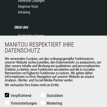
Vernetzte Lösungen
Diagnose-Tools
Schulung
ÜBER UNS
Die Manitou-Gruppe
Kontakt
MANITOU RESPEKTIERT IHRE
Impressum
DATENSCHUTZ
Datenschutz
Veranstaltungen
Wir verwenden Cookies, um das ordnungsgemäße Funktionieren
unserer Website sicherzustellen, den Datenverkehr zu analysieren, um
Neuigkeiten
über unsere Inhalte und Werbung ein qualitatives und personalisiertes
Erlebnis zu bieten, neue Funktionen anzubieten und die in sozialen
Geschichte
Netzwerken verfügbaren Funktionen zu nutzen. Wir geben daher
Allgemeine Verkaufs- und Lieferbedingungen
Informationen zu Ihrer Navigation auf unserer Website an unsere
Analyse-, Werbe- und Social-Media-Partner weiter.
Wir verkaufen Ihre Daten nicht an Dritte.
WEITERE SEITEN DER MANITOU-GROUP
Verpflichtend
Statistiken
Manitou Group
Voreinstellungen
Marketing
Karriere