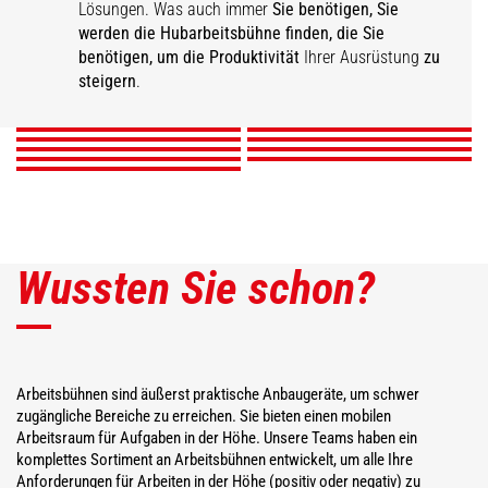
Lösungen. Was auch immer
Sie benötigen, Sie
Arbeitsbühne mit
Ausklappbare
werden die Hubarbeitsbühne finden, die Sie
Erhöhte ausklappbare
Aerial Jib 1
Aerial Jib 2
Seilwinde
Arbeitsbühne
Schwenkbare, starre
benötigen, um die Produktivität
Ihrer Ausrüstung
zu
Dachdeckerbühne
Arbeitsbühne
Standard-Arbeitsbühne
3D-Arbeitskorb
Dachdeckerbühne
steigern
.
ENTDECKEN
ENTDECKEN
ENTDECKEN
ENTDECKEN
ENTDECKEN
ENTDECKEN
ENTDECKEN
ENTDECKEN
ENTDECKEN
Wussten Sie schon?
Arbeitsbühnen sind äußerst praktische Anbaugeräte, um schwer
zugängliche Bereiche zu erreichen. Sie bieten einen mobilen
Arbeitsraum für Aufgaben in der Höhe. Unsere Teams haben ein
komplettes Sortiment an Arbeitsbühnen entwickelt, um alle Ihre
Anforderungen für Arbeiten in der Höhe (positiv oder negativ) zu