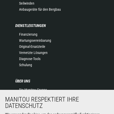
Seilwinden
Anbaugeräte für den Bergbau
DIENSTLEISTUNGEN
Finanzierung
Wartungsvereinbarung
Original-Ersatzteile
Vernetzte Lösungen
Diagnose-Tools
Schulung
ÜBER UNS
Die Manitou-Gruppe
Kontakt
MANITOU RESPEKTIERT IHRE
Impressum
DATENSCHUTZ
Datenschutz