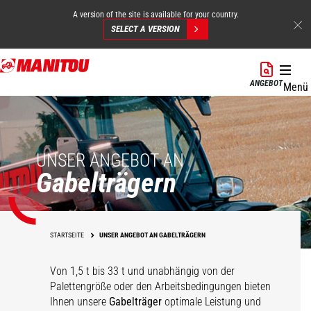
A version of the site is available for your country.
SELECT A VERSION
Direkt
zum
ANGEBOT
Menü
Inhalt
UNSER ANGEBOT AN
Gabelträgern
STARTSEITE
UNSER ANGEBOT AN GABELTRÄGERN
Gabelträger mit
Hydraulisch
Von 1,5 t bis 33 t und unabhängig von der
schwimmenden
Adapter für
verstellbare,
Palettengröße oder den Arbeitsbedingungen bieten
Gabelzinken und
360°
Anbaugeräteaufnahme
Gabelträger mit
Schwerlastgabelträger
schwimmende
Ihnen unsere
Gabelträger mit
Gabelträger
optimale Leistung und
hydraulischem
Schwenkgabelträger
von Wettbewerbern