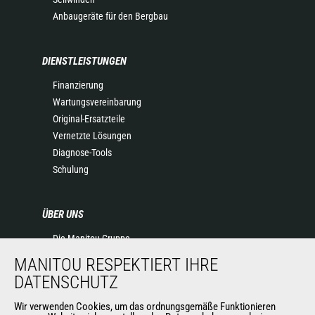
Anbaugeräte für den Bergbau
DIENSTLEISTUNGEN
Finanzierung
Wartungsvereinbarung
Original-Ersatzteile
Vernetzte Lösungen
Diagnose-Tools
Schulung
ÜBER UNS
Die Manitou-Gruppe
Kontakt
MANITOU RESPEKTIERT IHRE
Impressum
DATENSCHUTZ
Datenschutz
Wir verwenden Cookies, um das ordnungsgemäße Funktionieren
Veranstaltungen