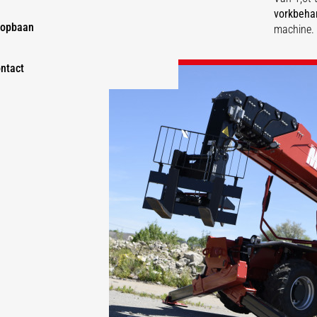
vorkbeha
opbaan
machine.
ntact
ONTDEK
ONTDEK
ONTDEK
ONTDEK