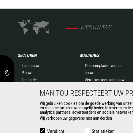
KIES UW TAAL
SECTOREN
MACHINES
Landbouw
Telescooplader voor de
Bouw
bouw
Industrie
Verreiker voor landbouw
Olie & Gas
Roterende verreikers
MANITOU RESPECTEERT UW PR
Luchtvaart
Knikladers
Milieu
Hoogwerkers
Wij gebruiken cookies om de goede werking van onze we
en reclame om nieuwe mogelijkheden te leveren en te 
Defensie
Opslag in magazijnen
analytics partners, adverteerders en sociale netwerke
Huurders
Meeneemheftrucks
Wij verkopen uw gegevens niet aan derden
Mijnbouw
Vorkheftrucks
Schrankladers
Verplicht
Statistieken