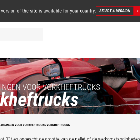
 version of the site is available for your country.
SELECT A VERSION
INGEN VOOR VORKHEFTRUCKS
kheftrucks
Kop met
e-
Loshangende
H
e
zwevende
vorkenverstellers
p
vorken
Vor
LOSSINGEN VOOR VORKHEFTRUCKS VORKHEFTRUCKS
tot 33t en ongeacht de grootte van de pallet of de werkomstandigheden