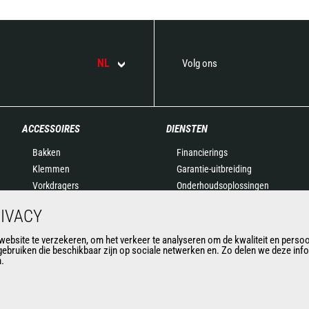
NL
Volg ons
ACCESSOIRES
DIENSTEN
Bakken
Financierings
Klemmen
Garantie-uitbreiding
Vorkdragers
Onderhoudsoplossingen
Vorken en Grijpers
Onderdelen
IVACY
Gieken
Connected Solutions
Platformen
Outil de Diagnostic
bsite te verzekeren, om het verkeer te analyseren om de kwaliteit en persoon
gebruiken die beschikbaar zijn op sociale netwerken en. Zo delen we deze in
Betonstortbakken
Formations
n.
Vegers en schoonmakers
Lieren
Mijnbouwaccessoires