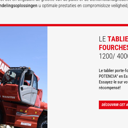
ndelingsoplossingen
u optimale prestaties en compromisloze veilighei
ONTDEK
ONTDEK
LE
TABLI
FOURCHE
1200/ 400
Le tablier porte-
POTENCIA" en Esp
Essayez-le sur v
récompensé!
DÉCOUVRIR CET 