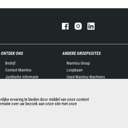
ONTDEK ONS
ANDERE GROEPSSITES
Bedrijf
Manitou Group
Contact Manitou
Loopbaan
Juridische informatie
Used Manitou Machines
Evenementen
RMI Manitou
Nieuws
Gehl
Geschiedenis
Edge Attachments
lijke ervaring te bieden door middel van onze content
formatie over uw bezoek aan onze site met onze
General Terms and
Conditions of Sale