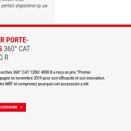
d, perfect afgestemd op uw
ONTDEK
ONTDEK
ONTDEK
ONTDEK
ER PORTE-
S
360° CAT
0 R
fourches 360° CAT 1200/ 4000 R a reçu un prix "Premio
agne en novembre 2019 pour son efficacité et son innovation.
otre MRT et comprenez pourquoi cet accessoire a été
ACCESSOIRE