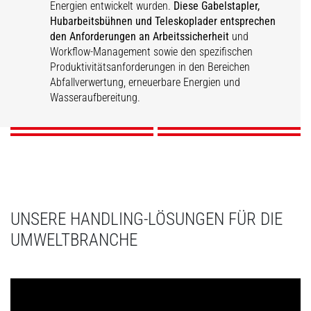
Energien entwickelt wurden.
Diese Gabelstapler,
Hubarbeitsbühnen und Teleskoplader entsprechen
den
Anforderungen
an Arbeitssicherheit
und
Workflow-Management sowie den spezifischen
Rückgewinnung von
Industrielle
Produktivitätsanforderungen in den Bereichen
Materialien
Wasseraufbereitung
Erneuerbare Energien
Instandhaltung
Abfallverwertung, erneuerbare Energien und
Wasseraufbereitung.
ENTDECKEN
ENTDECKEN
ENTDECKEN
ENTDECKEN
UNSERE HANDLING-LÖSUNGEN FÜR DIE
UMWELTBRANCHE