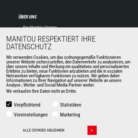
ÜBER UNS
Die Manitou-Gruppe
Kontakt
MANITOU RESPEKTIERT IHRE
Impressum
DATENSCHUTZ
Datenschutz
Wir verwenden Cookies, um das ordnungsgemäße Funktionieren
Veranstaltungen
unserer Website sicherzustellen, den Datenverkehr zu analysieren, um
Neuigkeiten
über unsere Inhalte und Werbung ein qualitatives und personalisiertes
Erlebnis zu bieten, neue Funktionen anzubieten und die in sozialen
Geschichte
Netzwerken verfügbaren Funktionen zu nutzen. Wir geben daher
Allgemeine Verkaufs- und Lieferbedingungen
Informationen zu Ihrer Navigation auf unserer Website an unsere
Analyse-, Werbe- und Social-Media-Partner weiter.
Wir verkaufen Ihre Daten nicht an Dritte.
WEITERE SEITEN DER MANITOU-GROUP
Verpflichtend
Statistiken
Manitou Group
Voreinstellungen
Marketing
Karriere
Used Manitou Machines
ALLE COOKIES ABLEHNEN
RMI Manitou
Withdraw consent