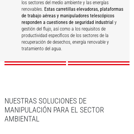
los sectores del medio ambiente y las energías
renovables.
Estas carretillas elevadoras, plataformas
de trabajo aéreas y manipuladores telescópicos
responden a cuestiones de seguridad industrial
y
gestión del flujo, así como a los requisitos de
Valorización de
Mantenimiento
productividad específicos de los sectores de la
residuos
Tratamiento del agua
Energías renovables
industrial
recuperación de desechos, energía renovable y
tratamiento del agua.
DESCUBRIR
DESCUBRIR
DESCUBRIR
DESCUBRIR
NUESTRAS SOLUCIONES DE
MANIPULACIÓN PARA EL SECTOR
AMBIENTAL