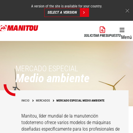
A version of the site is available for your country.
SELECT A VERSION
Pasar
al
SOLICITAR PRESUPUESTO
Menú
contenido
principal
MERCADO ESPECIAL
Medio ambiente
INICIO
MERCADOS
MERCADO ESPECIAL MEDIO AMBIENTE
Manitou, líder mundial de la manutención
todoterreno ofrece varios modelos de máquinas
diseñadas específicamente para los profesionales de