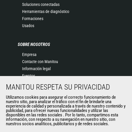
Soluciones conectadas
Herramientas de diagnóstico
Formaciones
Usados
SOBRE NOSOTROS
Empresa
Contacte con Manitou
Información legal
Eventos
Noticias
MANITOU RESPETA SU PRIVACIDAD
Historia
Utilizamos cookies para asegurar el correcto funcionamiento de
General Terms and Conditions of Sale
nuestro sitio, para analizar el tráfico con el fin de brindarle una
experiencia de calidad y personalizada a través de nuestro contenido y
publicidad, para ofrecer nuevas funcionalidades y utilizar las
disponibles en las redes sociales . Por lo tanto, compartimos esta
OTROS SITIOS DEL GRUPO
información, con respecto a su navegación en nuestro sitio, con
nuestros socios analíticos, publicitarios y de redes sociales.
Manitou Group