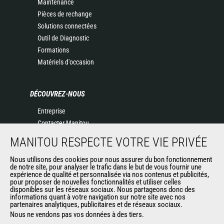
Maintenance
Pièces de rechange
Solutions connectées
Outil de Diagnostic
Formations
Matériels d'occasion
DÉCOUVREZ-NOUS
Entreprise
Contacter Manitou
Informations légales
MANITOU RESPECTE VOTRE VIE PRIVÉE
Politique de protection des données
Nous utilisons des cookies pour nous assurer du bon fonctionnement
Evénements
de notre site, pour analyser le trafic dans le but de vous fournir une
Actualités
expérience de qualité et personnalisée via nos contenus et publicités,
pour proposer de nouvelles fonctionnalités et utiliser celles
Historique
disponibles sur les réseaux sociaux. Nous partageons donc des
informations quant à votre navigation sur notre site avec nos
partenaires analytiques, publicitaires et de réseaux sociaux.
Nous ne vendons pas vos données à des tiers.
AUTRES SITES DU GROUPE