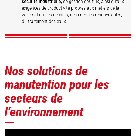
sécurité industrielle,
de gestion des flux, ainsi qu'aux
Valorisation des
Energies
Maintenance
exigences de productivité propres aux métiers de la
matières
Traitement de l'eau
renouvelables
industrielle
valorisation des déchets, des énergies renouvelables,
du traitement des eaux.
DÉCOUVRIR
DÉCOUVRIR
DÉCOUVRIR
DÉCOUVRIR
Nos solutions de
manutention pour les
secteurs de
l’environnement