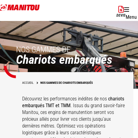
Aller
au
DEVIS
Menu
contenu
principal
NOS GAMMES DE
Chariots embarqués
ACCUEIL
NOS GAMMES DE CHARIOTS EMBARQUÉS
Découvrez les performances inédites de nos
chariots
embarqués TMT et TMM
. Issus du grand savoir-faire
Manitou, ces engins de manutention seront vos
précieux alliés pour livrer vos clients jusqu’aux
dernières mètres. Optimisez vos opérations
Chariots embarqués
Chariots embarqués
logistiques grâce à leurs caractéristiques
TMT
TMM