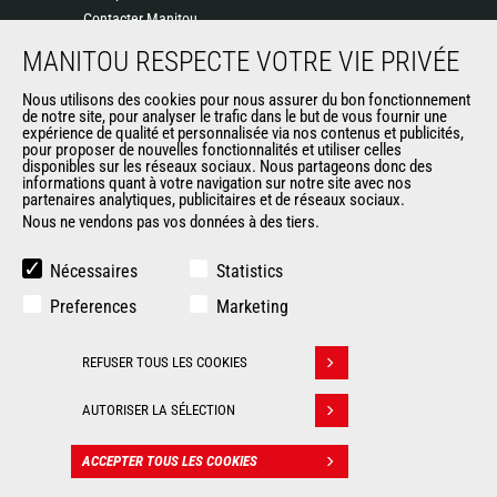
Contacter Manitou
Informations légales
MANITOU RESPECTE VOTRE VIE PRIVÉE
Politique de protection des données
Nous utilisons des cookies pour nous assurer du bon fonctionnement
Evénements
de notre site, pour analyser le trafic dans le but de vous fournir une
Actualités
expérience de qualité et personnalisée via nos contenus et publicités,
pour proposer de nouvelles fonctionnalités et utiliser celles
Historique
disponibles sur les réseaux sociaux. Nous partageons donc des
informations quant à votre navigation sur notre site avec nos
partenaires analytiques, publicitaires et de réseaux sociaux.
Nous ne vendons pas vos données à des tiers.
AUTRES SITES DU GROUPE
Manitou Group
Nécessaires
Statistics
Carrières
Preferences
Marketing
Used Manitou Machines
RMI Manitou
REFUSER TOUS LES COOKIES
Gehl
Retirer son consentement
Manitou Group Attachments
AUTORISER LA SÉLECTION
© 2026
Informations
Politique de protection
ACCEPTER TOUS LES COOKIES
CONTACT
Manitou.com
légales
des données