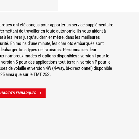
arqués ont été conçus pour apporter un service supplémentaire
ermettant de travailler en toute autonomie, ils vous aident à
 et à les livrer jusqu’au dernier mètre, dans les meilleures
urité. En moins d’une minute, les chariots embarqués sont
 décharger tous types de livraisons. Personnalisez leur
 aux nombreux modes et options disponibles : version I pour le
, version S pour des applications tout-terrain, version P pour le
ses de volaille et version 4W (4-way, bi-directionnel) disponible
25 ainsi que sur le TMT 25S.
CHARIOTS EMBARQUÉS