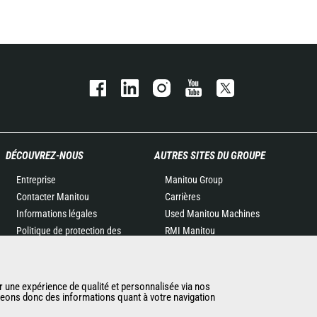
DÉCOUVREZ-NOUS
AUTRES SITES DU GROUPE
Entreprise
Manitou Group
Contacter Manitou
Carrières
Informations légales
Used Manitou Machines
Politique de protection des
RMI Manitou
données
Gehl
Evénements
Manitou Group
Actualités
Attachments
r une expérience de qualité et personnalisée via nos
ageons donc des informations quant à votre navigation
Historique