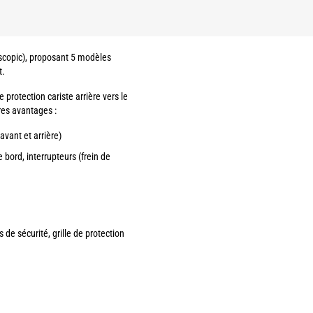
escopic), proposant 5 modèles
t.
protection cariste arrière vers le
res avantages :
vant et arrière)
 bord, interrupteurs (frein de
 de sécurité, grille de protection