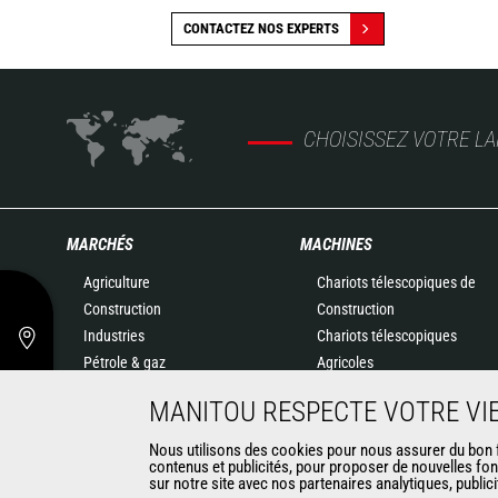
CONTACTEZ NOS EXPERTS
CHOISISSEZ VOTRE L
MARCHÉS
MACHINES
Agriculture
Chariots télescopiques de
Construction
Construction
Industries
Chariots télescopiques
Pétrole & gaz
Agricoles
Aéronautique
Agricultural telehandlers
MANITOU RESPECTE VOTRE VIE
Environnement
MLT-X
Défense
Télescopiques rotatifs
Nous utilisons des cookies pour nous assurer du bon fo
contenus et publicités, pour proposer de nouvelles fon
Loueurs
Chargeuses articulées
sur notre site avec nos partenaires analytiques, public
Exploitation minière
Nacelles élévatrices