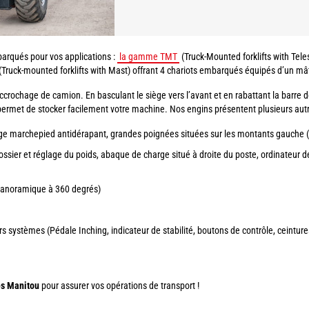
rqués pour vos applications :
la gamme TMT
(Truck-Mounted forklifts with Tel
(Truck-mounted forklifts with Mast) offrant 4 chariots embarqués équipés d’un mâ
crochage de camion. En basculant le siège vers l’avant et en rabattant la barre de 
us permet de stocker facilement votre machine. Nos engins présentent plusieurs aut
arge marchepied antidérapant, grandes poignées situées sur les montants gauche (a
ssier et réglage du poids, abaque de charge situé à droite du poste, ordinateur de
n panoramique à 360 degrés)
s systèmes (Pédale Inching, indicateur de stabilité, boutons de contrôle, ceintures
és Manitou
pour assurer vos opérations de transport !