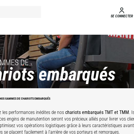
SE CONNECTER
AMMES DE
riots embarqués
hariots
Chariots
barqués
embarqués
TMT
TMM
NOS GAMMES DE CHARIOTS EMBARQUÉS
 les performances inédites de nos
chariots embarqués TMT et TMM
. 
ces engins de manutention seront vos précieux alliés pour livrer vos clie
ptimisez vos opérations logistiques grâce à leurs caractéristiques avan
 se placent facilement à l’arrière de vos porteurs et remorques.