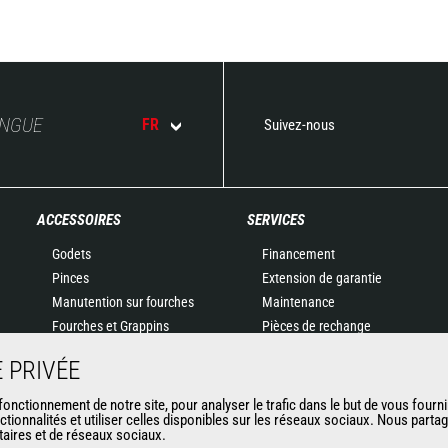
ANGUE
FR
Suivez-nous
ACCESSOIRES
SERVICES
Godets
Financement
Pinces
Extension de garantie
Manutention sur fourches
Maintenance
Fourches et Grappins
Pièces de rechange
Potences
Solutions connectées
 PRIVÉE
Nacelles
Outil de Diagnostic
Bennes
Formations
nctionnement de notre site, pour analyser le trafic dans le but de vous fourni
ctionnalités et utiliser celles disponibles sur les réseaux sociaux. Nous part
Balayeuses et Nettoyeurs
Matériels d'occasion
itaires et de réseaux sociaux.
Treuils