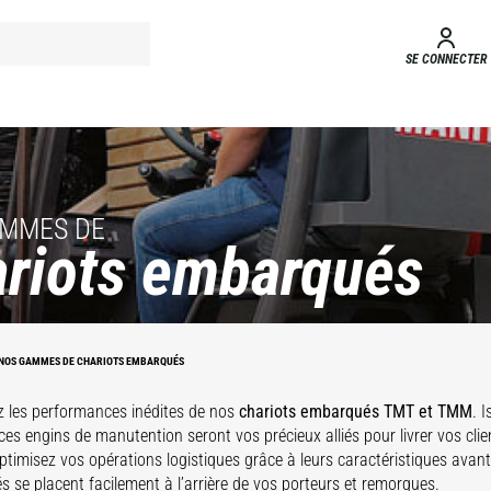
SE CONNECTER
AMMES DE
riots embarqués
hariots
Chariots
barqués
embarqués
TMT
TMM
NOS GAMMES DE CHARIOTS EMBARQUÉS
 les performances inédites de nos
chariots embarqués TMT et TMM
. 
ces engins de manutention seront vos précieux alliés pour livrer vos clie
ptimisez vos opérations logistiques grâce à leurs caractéristiques avan
 se placent facilement à l’arrière de vos porteurs et remorques.