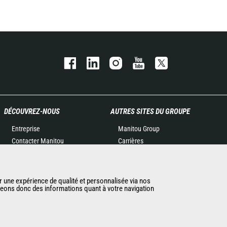
DÉCOUVREZ-NOUS
AUTRES SITES DU GROUPE
Entreprise
Manitou Group
Contacter Manitou
Carrières
Informations légales
Used Manitou Machines
Politique de protection des
RMI Manitou
données
Gehl
r une expérience de qualité et personnalisée via nos
ageons donc des informations quant à votre navigation
Evénements
Manitou Group
Actualités
Attachments
Historique