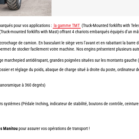
rqués pour vos applications :
la gamme TMT
(Truck-Mounted forklifts with Tel
(Truck-mounted forklifts with Mast) offrant 4 chariots embarqués équipés d’un mâ
crochage de camion. En basculant le siège vers l’avant et en rabattant la barre de 
us permet de stocker facilement votre machine. Nos engins présentent plusieurs aut
arge marchepied antidérapant, grandes poignées situées sur les montants gauche (a
ssier et réglage du poids, abaque de charge situé à droite du poste, ordinateur de
n panoramique à 360 degrés)
s systèmes (Pédale Inching, indicateur de stabilité, boutons de contrôle, ceintures
és Manitou
pour assurer vos opérations de transport !