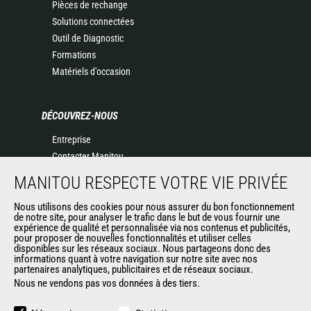
Pièces de rechange
Solutions connectées
Outil de Diagnostic
Formations
Matériels d'occasion
DÉCOUVREZ-NOUS
Entreprise
Contacter Manitou
Informations légales
MANITOU RESPECTE VOTRE VIE PRIVÉE
Politique de protection des données
Evénements
Nous utilisons des cookies pour nous assurer du bon fonctionnement
de notre site, pour analyser le trafic dans le but de vous fournir une
Actualités
expérience de qualité et personnalisée via nos contenus et publicités,
pour proposer de nouvelles fonctionnalités et utiliser celles
Historique
disponibles sur les réseaux sociaux. Nous partageons donc des
informations quant à votre navigation sur notre site avec nos
partenaires analytiques, publicitaires et de réseaux sociaux.
Nous ne vendons pas vos données à des tiers.
AUTRES SITES DU GROUPE
Manitou Group