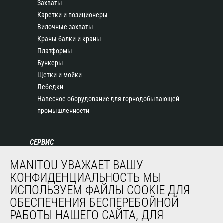
Захваты
Каретки и позиционеры
Вилочные захваты
Краны-балки и краны
Платформы
Бункеры
Щетки и мойки
Лебедки
Навесное оборудование для горнодобывающей
промышленности
СЕРВИС
Финансирование
MANITOU УВАЖАЕТ ВАШУ
Продленная гарантия
КОНФИДЕНЦИАЛЬНОСТЬ МЫ
Контракты на техническое обслуживание
ИСПОЛЬЗУЕМ ФАЙЛЫ COOKIE ДЛЯ
Запасные части
ОБЕСПЕЧЕНИЯ БЕСПЕРЕБОЙНОЙ
Система удаленного мониторинга
РАБОТЫ НАШЕГО САЙТА, ДЛЯ
Программное обеспечение для диагностики и