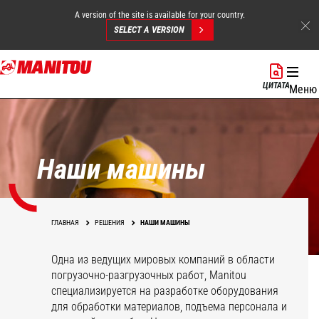
A version of the site is available for your country.
SELECT A VERSION
Перейти
к
ЦИТАТА
Меню
основному
содержанию
Наши машины
ГЛАВНАЯ
РЕШЕНИЯ
НАШИ МАШИНЫ
Одна из ведущих мировых компаний в области
погрузочно-разгрузочных работ, Manitou
специализируется на разработке оборудования
для обработки материалов, подъема персонала и