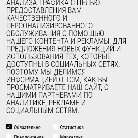
АНАЛИЗА ТРАФИКА С ЦЕЛЬЮ
обслуживания
ПРЕДОСТАВЛЕНИЯ ВАМ
Обучение
КАЧЕСТВЕННОГО И
Подержанное оборудование
ПЕРСОНАЛИЗИРОВАННОГО
ОБСЛУЖИВАНИЯ С ПОМОЩЬЮ
О НАС
НАШЕГО КОНТЕНТА И РЕКЛАМЫ, ДЛЯ
ПРЕДЛОЖЕНИЯ НОВЫХ ФУНКЦИЙ И
Компания
ИСПОЛЬЗОВАНИЯ ТЕХ, КОТОРЫЕ
Контакты
ДОСТУПНЫ В СОЦИАЛЬНЫХ СЕТЯХ.
Юридическая информация
ПОЭТОМУ МЫ ДЕЛИМСЯ
Мероприятия
ИНФОРМАЦИЕЙ О ТОМ, КАК ВЫ
Новости
ПРОСМАТРИВАЕТЕ НАШ САЙТ, С
История
НАШИМИ ПАРТНЕРАМИ ПО
General Terms and Conditions of Sale
АНАЛИТИКЕ, РЕКЛАМЕ И
СОЦИАЛЬНЫМ СЕТЯМ.
ДРУГИЕ САЙТЫ ГРУППЫ
Manitou Group
Обязательно
Статистика
Карьера
Предпочтения
Маркетинг