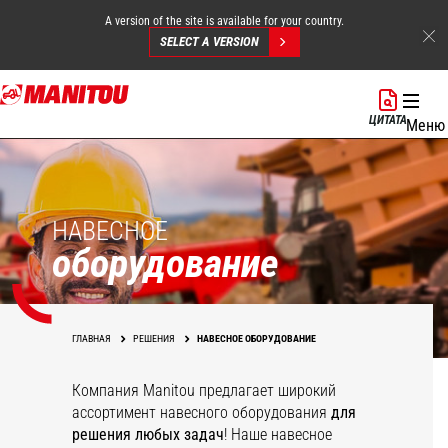
A version of the site is available for your country.
SELECT A VERSION
Перейти
к
ЦИТАТА
Меню
основному
содержанию
НАВЕСНОЕ
оборудование
ГЛАВНАЯ
РЕШЕНИЯ
НАВЕСНОЕ ОБОРУДОВАНИЕ
Компания Manitou предлагает широкий
ассортимент навесного оборудования
для
решения любых задач
! Наше навесное