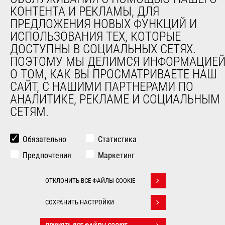
Навесное оборудование Edge
КОНТЕНТА И РЕКЛАМЫ, ДЛЯ
ПРЕДЛОЖЕНИЯ НОВЫХ ФУНКЦИЙ И
© 2026
Юридическая
Politique de
ИСПОЛЬЗОВАНИЯ ТЕХ, КОТОРЫЕ
Manitou.com
информация
protection des données
ДОСТУПНЫ В СОЦИАЛЬНЫХ СЕТЯХ.
ПОЭТОМУ МЫ ДЕЛИМСЯ ИНФОРМАЦИЕ
О ТОМ, КАК ВЫ ПРОСМАТРИВАЕТЕ НАШ
САЙТ, С НАШИМИ ПАРТНЕРАМИ ПО
АНАЛИТИКЕ, РЕКЛАМЕ И СОЦИАЛЬНЫМ
СЕТЯМ.
Обязательно
Статистика
Предпочтения
Маркетинг
ОТКЛОНИТЬ ВСЕ ФАЙЛЫ COOKIE
Withdraw consent
СОХРАНИТЬ НАСТРОЙКИ