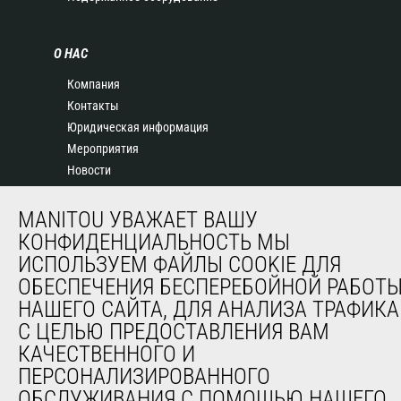
О НАС
Компания
Контакты
Юридическая информация
Мероприятия
Новости
История
General Terms and Conditions of Sale
MANITOU УВАЖАЕТ ВАШУ
КОНФИДЕНЦИАЛЬНОСТЬ МЫ
ИСПОЛЬЗУЕМ ФАЙЛЫ COOKIE ДЛЯ
ДРУГИЕ САЙТЫ ГРУППЫ
ОБЕСПЕЧЕНИЯ БЕСПЕРЕБОЙНОЙ РАБОТ
Manitou Group
НАШЕГО САЙТА, ДЛЯ АНАЛИЗА ТРАФИКА
Карьера
С ЦЕЛЬЮ ПРЕДОСТАВЛЕНИЯ ВАМ
Used Manitou Machines
КАЧЕСТВЕННОГО И
RMI Manitou
ПЕРСОНАЛИЗИРОВАННОГО
Gehl
ОБСЛУЖИВАНИЯ С ПОМОЩЬЮ НАШЕГО