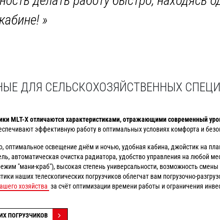
ность делать работу быстро, находясь 
 кабине!
»
НЫЕ ДЛЯ СЕЛЬСКОХОЗЯЙСТВЕННЫХ СПЕЦ
ики MLT-X отличаются характеристиками, отражающими современный уров
еспечивают эффективную работу в оптимальных условиях комфорта и безо
о, оптимальное освещение днём и ночью, удобная кабина, джойстик на пл
ль, автоматическая очистка радиатора, удобство управления на любой мес
режим "мани-краб"), высокая степень универсальности, возможность смены
тики наших телескопических погрузчиков облегчат вам погрузочно-разгруз
ашего хозяйства
за счёт оптимизации времени работы и ограничения инве
ИХ ПОГРУЗЧИКОВ