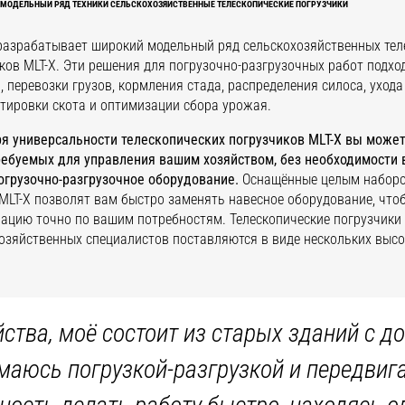
МОДЕЛЬНЫЙ РЯД ТЕХНИКИ СЕЛЬСКОХОЗЯЙСТВЕННЫЕ ТЕЛЕСКОПИЧЕСКИЕ ПОГРУЗЧИКИ
разрабатывает широкий модельный ряд сельскохозяйственных тел
ков MLT-X. Эти решения для погрузочно-разгрузочных работ подх
, перевозки грузов, кормления стада, распределения силоса, уход
тировки скота и оптимизации сбора урожая.
я универсальности телескопических погрузчиков MLT-X вы може
ребуемых для управления вашим хозяйством, без необходимости 
огрузочно-разгрузочное оборудование.
Оснащённые целым наборо
LT-X позволят вам быстро заменять навесное оборудование, что
ацию точно по вашим потребностям. Телескопические погрузчики
озяйственных специалистов поставляются в виде нескольких выс
йства, моё состоит из старых зданий с 
имаюсь погрузкой-разгрузкой и передвиг