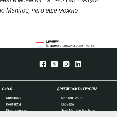
ю Manitou, чего еще можно
Евгений
Владелец овощного хозяйства
О НАС
ДРУГИЕ САЙТЫ ГРУППЫ
Компания
Manitou Group
Контакты
Карьера
Юридическая
Used Manitou Machines
информация
RMI Manitou