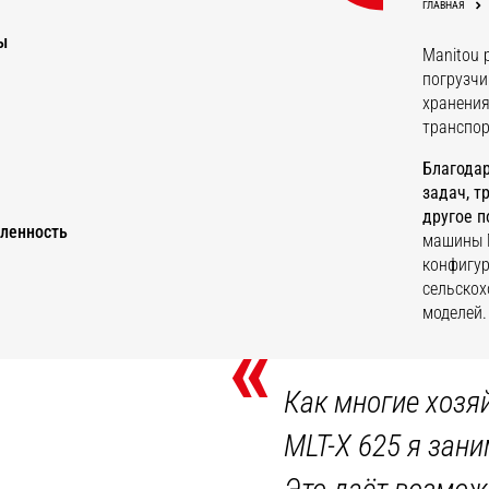
ГЛАВНАЯ
ы
Manitou 
погрузчи
хранения
транспор
Благодар
задач, т
другое п
ленность
машины M
конфигур
сельскох
моделей.
«
Как многие хозя
MLT-X 625 я зан