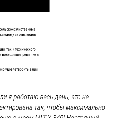
и сельскохозяйственные
каждому из этих видов
ии, так и технического
те подходящее решение в
чно удовлетворить ваши
ли я работаю весь день, это не
оектирована так, чтобы максимально
ценю в моем MLT-X 840! Настоящий