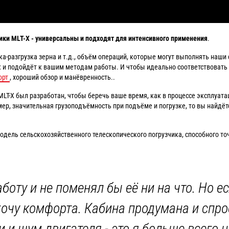
чики
MLT
-
X
- универсальны и подходят для интенсивного применения
.
ка-разгрузка зерна и т.д., объём операций, которые могут выполнять наш
 и подойдёт к вашим методам работы. И чтобы идеально соответствовать 
орт
, хороший обзор и манёвренность..
T-X был разработан, чтобы беречь ваше время, как в процессе эксплуатац
ер, значительная грузоподъёмность при подъёме и погрузке, то вы найдё
дель сельскохозяйственного телескопического погрузчика, способного то
оту и не поменял бы её ни на что. Но ес
е хочу комфорта. Кабина продумана и спр
и и шум двигателя - это я больше всего 