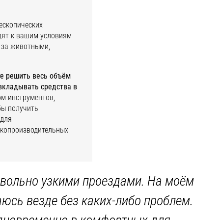
ескопических
одят к вашим условиям
а за животными,
те решить весь объём
вкладывать средства в
м инструментов,
бы получить
 для
окопроизводительных
довольно узкими проездами. На моём
аюсь везде без каких-либо проблем.