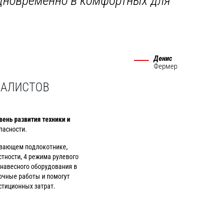
одновременно в комфортных для
Денис
Фермер
ИАЛИСТОВ
ень развития техники и
пасности.
авающем подлокотнике,
тности, 4 режима рулевого
 навесного оборудования в
очные работы и помогут
стиционных затрат.