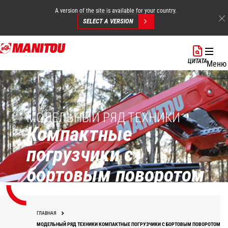
A version of the site is available for your country.
SELECT A VERSION
Перейти
к
ЦИТАТА
Меню
основному
содержанию
МОДЕЛЬНЫЙ РЯД ТЕХНИКИ
Компактные
погрузчики с
бортовым поворотом
ГЛАВНАЯ
МОДЕЛЬНЫЙ РЯД ТЕХНИКИ КОМПАКТНЫЕ ПОГРУЗЧИКИ С БОРТОВЫМ ПОВОРОТОМ