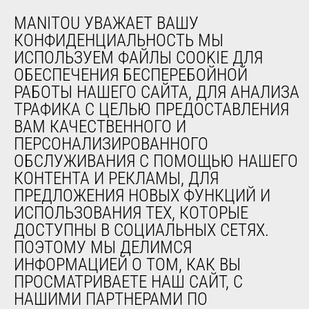
Запасные части
Система удаленного мониторинга
MANITOU УВАЖАЕТ ВАШУ
Программное обеспечение для диагностики и
КОНФИДЕНЦИАЛЬНОСТЬ МЫ
обслуживания
ИСПОЛЬЗУЕМ ФАЙЛЫ COOKIE ДЛЯ
Обучение
ОБЕСПЕЧЕНИЯ БЕСПЕРЕБОЙНОЙ
Подержанное оборудование
РАБОТЫ НАШЕГО САЙТА, ДЛЯ АНАЛИЗА
ТРАФИКА С ЦЕЛЬЮ ПРЕДОСТАВЛЕНИЯ
ВАМ КАЧЕСТВЕННОГО И
О НАС
ПЕРСОНАЛИЗИРОВАННОГО
Компания
ОБСЛУЖИВАНИЯ С ПОМОЩЬЮ НАШЕГО
Контакты
КОНТЕНТА И РЕКЛАМЫ, ДЛЯ
Юридическая информация
ПРЕДЛОЖЕНИЯ НОВЫХ ФУНКЦИЙ И
Мероприятия
ИСПОЛЬЗОВАНИЯ ТЕХ, КОТОРЫЕ
Новости
ДОСТУПНЫ В СОЦИАЛЬНЫХ СЕТЯХ.
История
ПОЭТОМУ МЫ ДЕЛИМСЯ
General Terms and Conditions of Sale
ИНФОРМАЦИЕЙ О ТОМ, КАК ВЫ
ПРОСМАТРИВАЕТЕ НАШ САЙТ, С
НАШИМИ ПАРТНЕРАМИ ПО
ДРУГИЕ САЙТЫ ГРУППЫ