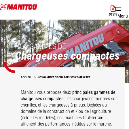
Aller
au
DEVIS
Menu
contenu
principal
NOS GAMMES DE
Chargeuses compactes
ACCUEIL
NOS GAMMES DE CHARGEUSES COMPACTES
Manitou vous propose deux
principales gammes de
chargeuses compactes
: les chargeuses montées sur
chenilles, et les chargeuses à pneus. Dédiées au
domaine de la construction et / ou de l’agriculture
SL/V
RT/VT
(selon les modèles), ces machines tout-terrain
affichent des performances inédites sur le marché.