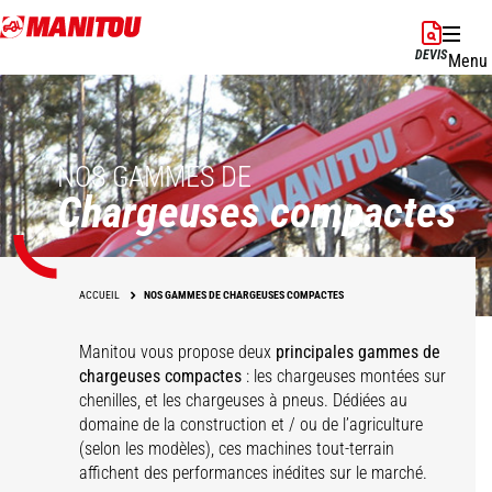
Aller
au
DEVIS
Menu
contenu
principal
NOS GAMMES DE
Chargeuses compactes
ACCUEIL
NOS GAMMES DE CHARGEUSES COMPACTES
Manitou vous propose deux
principales gammes de
chargeuses compactes
: les chargeuses montées sur
chenilles, et les chargeuses à pneus. Dédiées au
domaine de la construction et / ou de l’agriculture
SL/V
RT/VT
(selon les modèles), ces machines tout-terrain
affichent des performances inédites sur le marché.