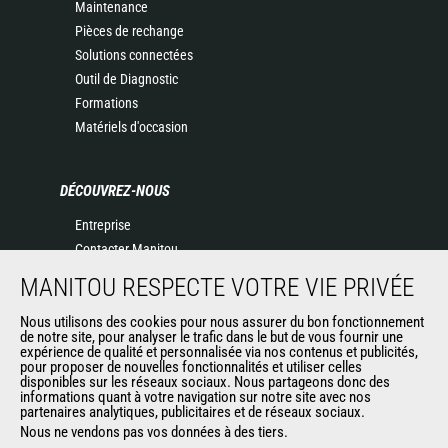
Maintenance
Pièces de rechange
Solutions connectées
Outil de Diagnostic
Formations
Matériels d'occasion
DÉCOUVREZ-NOUS
Entreprise
Contacter Manitou
Informations légales
MANITOU RESPECTE VOTRE VIE PRIVÉE
Politique de protection des données
Evénements
Nous utilisons des cookies pour nous assurer du bon fonctionnement
de notre site, pour analyser le trafic dans le but de vous fournir une
Actualités
expérience de qualité et personnalisée via nos contenus et publicités,
pour proposer de nouvelles fonctionnalités et utiliser celles
Historique
disponibles sur les réseaux sociaux. Nous partageons donc des
informations quant à votre navigation sur notre site avec nos
partenaires analytiques, publicitaires et de réseaux sociaux.
Nous ne vendons pas vos données à des tiers.
AUTRES SITES DU GROUPE