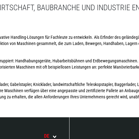
IRTSCHAFT, BAUBRANCHE UND INDUSTRIE E
ovative Handling-Lösungen für Fachleute zu entwickeln. Als Erfinder des geländeg
ruktion von Maschinen gesammelt, die zum Laden, Bewegen, Handhaben, Lagern
n gruppiert: Handhabungsgeräte, Hubarbeitsbühnen und Erdbewegungsmaschinen.
risierten Maschinen mit oft beispiellosen Leistungen an: perfekte Manövrierbark
der, Gabelstapler, Knicklader, landwirtschaftliche Teleskopstapler, Baggerlader, L
e Maschinen verfügen über eine angepasste und zertifizierte Pallete an Anbauger
ung zu erhalten, die allen Anforderungen Ihres Unternehmens gerecht wird, unab
DE