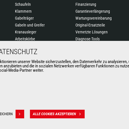
Schaufeln
Finanzierung
Klammern
Garantieverlängerung
Gabelträger
Wartungsvereinbarung
Gabeln und Greifer
Original-Ersatzteile
Kranausleger
Vernetzte Lösungen
Arbeitskörbe
Diagnose-Tools
Betonkübel
Schulung
DATENSCHUTZ
Kehrmaschinen &
Hochdruckreiniger
nieren unserer Website sicherzustellen, den Datenverkehr zu analysieren, u
nen anzubieten und die in sozialen Netzwerken verfügbaren Funktionen zu nutz
Seilwinden
cial-Media-Partner weiter.
Anbaugeräte für den
Bergbau
EICHERN
ALLE COOKIES AKZEPTIEREN