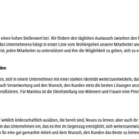
 einen hohen Stellenwert bei. Wir fördern den täglichen Austausch zwischen den 
 des Unternehmens hängt in erster Linie vom Wohlergehen unserer Mitarbeiter un
st, jeden Mitarbeiter zu unterstützen und ihm die Möglichkeit zu geben, sich zu 
rden
en, sich in einem Unternehmen mit einer starken Identität weiterzuentwickeln, das
er auch Verantwortung und den Wunsch, den Kunden stets die besten Lösungen anz
sifizieren. Für Manitou ist die Gleichstellung von Männern und Frauen eine Prior
irklich leidenschaftlich ausüben, die bereit sind, Neues zu lernen, aber auch ihr
in das Unternehmen ein, das es ihm im Gegenzug ermöglicht, sich weiterzuentwick
 für eine gut gemachte Arbeit und dem Wunsch, den Kunden das Beste zu bieten