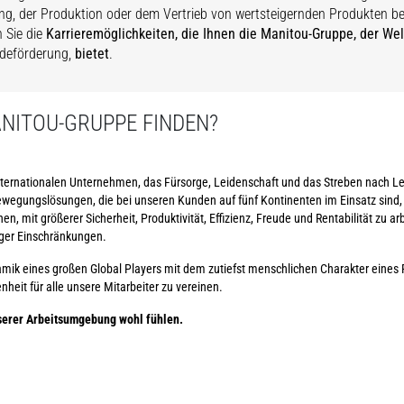
ng, der Produktion oder dem Vertrieb von wertsteigernden Produkten be
 Sie die
Karrieremöglichkeiten, die Ihnen die Manitou-Gruppe, der
Wel
ndeförderung,
bietet
.
ANITOU-GRUPPE FINDEN?
ternationalen Unternehmen, das Fürsorge, Leidenschaft und das Streben nach Le
ewegungslösungen, die bei unseren Kunden auf fünf Kontinenten im Einsatz sind,
n, mit größerer Sicherheit, Produktivität, Effizienz, Freude und Rentabilität zu a
ger Einschränkungen.
amik eines großen Global Players mit dem zutiefst menschlichen Charakter eine
heit für alle unsere Mitarbeiter zu vereinen.
nserer Arbeitsumgebung wohl fühlen.