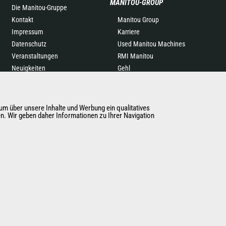
MANITOU-GROUP
Die Manitou-Gruppe
Kontakt
Manitou Group
Impressum
Karriere
Datenschutz
Used Manitou Machines
Veranstaltungen
RMI Manitou
Neuigkeiten
Gehl
Geschichte
Manitou Group
Attachments
m über unsere Inhalte und Werbung ein qualitatives
en. Wir geben daher Informationen zu Ihrer Navigation