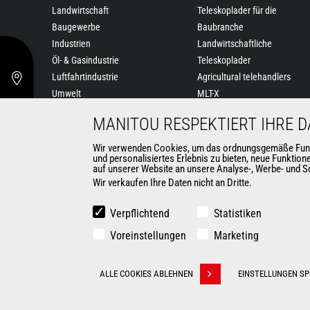
Landwirtschaft
Teleskoplader für die
Baugewerbe
Baubranche
Industrien
Landwirtschaftliche
Öl- & Gasindustrie
Teleskoplader
Luftfahrtindustrie
Agricultural telehandlers
Umwelt
MLT-X
Rüstungsindustrie
Drehbare Teleskoplader
MANITOU RESPEKTIERT IHRE 
Vermieter
Knicklader
Bergbau
Hubarbeitsbühnen
Wir verwenden Cookies, um das ordnungsgemäße Funktio
und personalisiertes Erlebnis zu bieten, neue Funktio
Lagertechnik
auf unserer Website an unsere Analyse-, Werbe- und So
Mitnahmestapler
Wir verkaufen Ihre Daten nicht an Dritte.
Gabelstapler
Kompaktlader
Verpflichtend
Statistiken
Baggerladern
Voreinstellungen
Marketing
Automatisierte Lösungen für
Flurförderfahrzeuge
KONTAKT
ALLE COOKIES ABLEHNEN
EINSTELLUNGEN SP
Withdraw consent
© 2026 Manitou.com
Impressum
Datenschutz