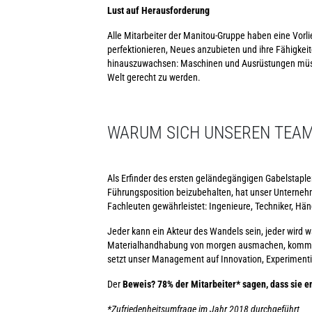
Lust auf Herausforderung
Alle Mitarbeiter der Manitou-Gruppe haben eine Vorl
perfektionieren, Neues anzubieten und ihre Fähigkeit
hinauszuwachsen: Maschinen und Ausrüstungen müsse
Welt gerecht zu werden.
WARUM SICH UNSEREN TEAM
Als Erfinder des ersten geländegängigen Gabelstaple
Führungsposition beizubehalten, hat unser Unternehm
Fachleuten gewährleistet: Ingenieure, Techniker, Hän
Jeder kann ein Akteur des Wandels sein, jeder wird 
Materialhandhabung von morgen ausmachen, kommen Si
setzt unser Management auf Innovation, Experiment
Der
Beweis? 78% der Mitarbeiter* sagen, dass sie en
*Zufriedenheitsumfrage im Jahr 2018 durchgeführt