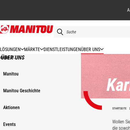
A
Direkt
zum
Inhalt
LÖSUNGEN
MÄRKTE
DIENSTLEISTUNGEN
ÜBER UNS
ÜBER UNS
hließen
Manitou
Kar
Manitou Geschichte
Aktionen
STARTSEITE
Wollen Si
Events
die sowoh